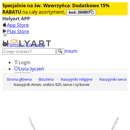
Specjalnie na św. Wawrzyńca
:
Dodatkowe 15%
RABATU
na cały asortyment,
kod: 260807
Holyart APP
App Store
Play Store
Pomoc i Kontakty
+48 222 922 860
Odkryj premium
Login
Lista życzeń
Strona główna
Biżuteria
Naszyjniki religijne
Naszyjniki serce
0
Naszyjnik Amen, srebro 925, serce i cyrkonie
Koszyk