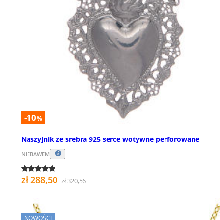
-10
%
Naszyjnik ze srebra 925 serce wotywne perforowane
NIEBAWEM
zł 288,50
zł 320,56
NOWOŚCI