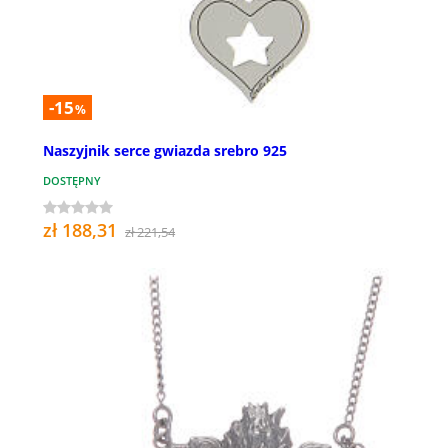
-15
%
Naszyjnik serce gwiazda srebro 925
DOSTĘPNY
zł 188,31
zł 221,54