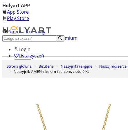
Holyart APP
App Store
Play Store
Pomoc i Kontakty
+48 222 922 860
Odkryj premium
Login
Lista życzeń
Strona główna
Biżuteria
Naszyjniki religijne
Naszyjniki serce
0
Naszyjnik AMEN z kołem i sercem, złoto 9 Kt
Koszyk