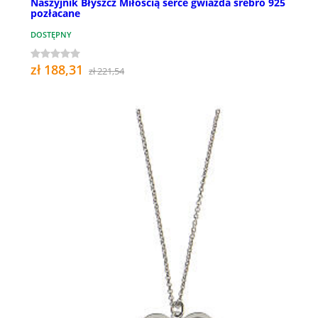
Naszyjnik Błyszcz Miłością serce gwiazda srebro 925
pozłacane
DOSTĘPNY
zł 188,31
zł 221,54