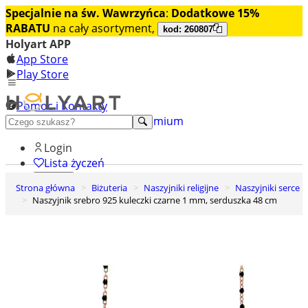
Specjalnie na św. Wawrzyńca
:
Dodatkowe 15%
RABATU
na cały asortyment,
kod: 260807
Holyart APP
App Store
Play Store
Pomoc i Kontakty
+48 222 922 860
Odkryj premium
Login
Lista życzeń
Strona główna
Biżuteria
Naszyjniki religijne
Naszyjniki serce
0
Naszyjnik srebro 925 kuleczki czarne 1 mm, serduszka 48 cm
Koszyk