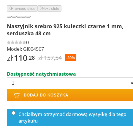
Previous slide
Next slide
Naszyjnik srebro 925 kuleczki czarne 1 mm,
serduszka 48 cm
0
Model:
GI004567
zł
110
zł 157,54
,28
-30%
Dostępność natychmiastowa
DODAJ DO KOSZYKA
Chciałbym otrzymać darmową wysyłkę dla tego
artykułu