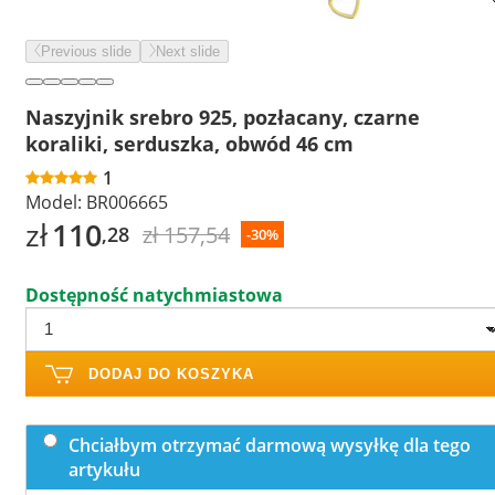
Previous slide
Next slide
Naszyjnik srebro 925, pozłacany, czarne
koraliki, serduszka, obwód 46 cm
1
Model:
BR006665
zł
110
zł 157,54
,28
-30%
Dostępność natychmiastowa
DODAJ DO KOSZYKA
Chciałbym otrzymać darmową wysyłkę dla tego
artykułu