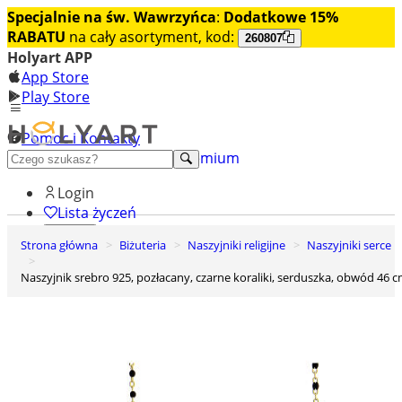
Specjalnie na św. Wawrzyńca
:
Dodatkowe 15%
RABATU
na cały asortyment, kod:
260807
Holyart APP
App Store
Play Store
Pomoc i Kontakty
+48 222 922 860
Odkryj premium
Login
Lista życzeń
Strona główna
Biżuteria
Naszyjniki religijne
Naszyjniki serce
0
Koszyk
Naszyjnik srebro 925, pozłacany, czarne koraliki, serduszka, obwód 46 