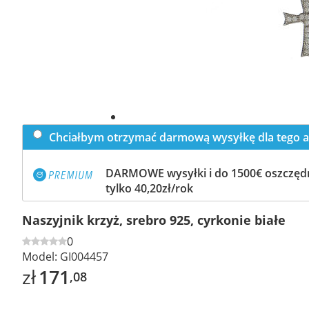
Chciałbym otrzymać darmową wysyłkę dla tego a
DARMOWE wysyłki i do 1500€ oszczędn
tylko 40,20zł/rok
Naszyjnik krzyż, srebro 925, cyrkonie białe
0
Model:
GI004457
zł
171
,08