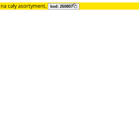
na cały asortyment,
kod: 260807