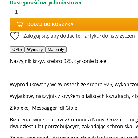
Dostępność natychmiastowa
DODAJ DO KOSZYKA
Zaloguj się, aby dodać ten artykuł do listy życzeń
OPIS
Wymiary
Materiały
Naszyjnik krzyż, srebro 925, cyrkonie białe.
Wyprodukowany we Włoszech ze srebra 925, wykończon
Wyjątkowy naszyjnik z krzyżem o falistych kształtach, z
Z kolekcji Messaggeri di Gioie.
Biżuteria tworzona przez Comunità Nuovi Orizzonti, o
dwudziestu lat potrzebującym, zakładając schroniska i w
Zakup tego produktu wspiera ich działania na rzecz naj