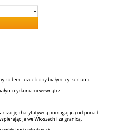
y rodem i ozdobiony białymi cyrkoniami.
 białymi cyrkoniami wewnątrz.
rganizację charytatywną pomagającą od ponad
spierając je we Włoszech i za granicą.
bardziej potrzebujących.