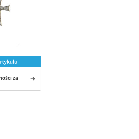
rtykułu
ości za