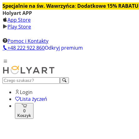
Specjalnie na św. Wawrzyńca
:
Dodatkowe 15% RABATU
Holyart APP
App Store
Play Store
Pomoc i Kontakty
+48 222 922 860
Odkryj premium
Login
Lista życzeń
0
Koszyk