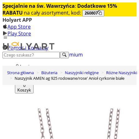
Specjalnie na św. Wawrzyńca
:
Dodatkowe 15%
RABATU
na cały asortyment, kod:
260807
Holyart APP
App Store
Play Store
Pomoc i Kontakty
+48 222 922 860
Odkryj premium
Login
Strona główna
Biżuteria
Naszyjniki religijne
Różne Naszyjniki
Lista życzeń
Naszyjnik AMEN ag 925 rodowane/rose' Anioł cyrkonie białe
0
Koszyk