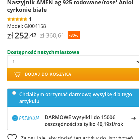
Naszyjnik AMEN ag 925 rodowane/rose' Anioł
cyrkonie białe
1
Model:
GI004158
zł
252
zł 360,61
,42
-30%
Dostępność natychmiastowa
DODAJ DO KOSZYKA
Chciałbym otrzymać darmową wysyłkę dla tego
artykułu
DARMOWE wysyłki i do 1500€
oszczędności za tylko 40,19zł/rok
Zaloguj się, aby dodać ten artykuł do listy życzeń