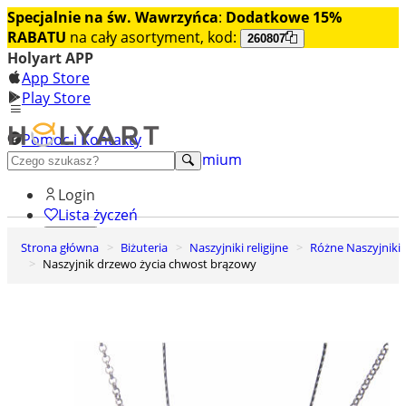
Specjalnie na św. Wawrzyńca
:
Dodatkowe 15%
RABATU
na cały asortyment, kod:
260807
Holyart APP
App Store
Play Store
Pomoc i Kontakty
+48 222 922 860
Odkryj premium
Login
Lista życzeń
Strona główna
Biżuteria
Naszyjniki religijne
Różne Naszyjniki
0
Naszyjnik drzewo życia chwost brązowy
Koszyk