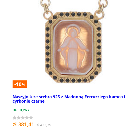
-10
%
Naszyjnik ze srebra 925 z Madonną Ferruzziego kamea i
cyrkonie czarne
DOSTĘPNY
zł 381,41
zł 423,79