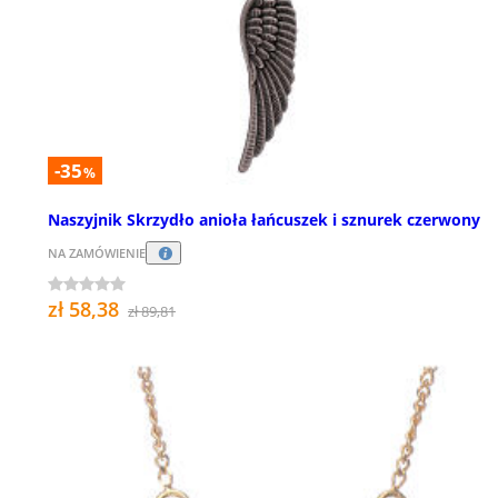
-35
%
Naszyjnik Skrzydło anioła łańcuszek i sznurek czerwony
NA ZAMÓWIENIE
zł 58,38
zł 89,81