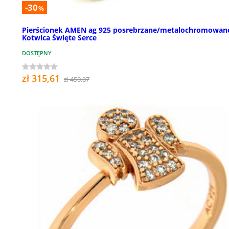
-30
%
Pierścionek AMEN ag 925 posrebrzane/metalochromowan
Kotwica Święte Serce
DOSTĘPNY
zł 315,61
zł 450,87