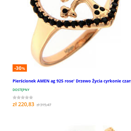
-30
%
Pierścionek AMEN ag 925 rose' Drzewo Życia cyrkonie cza
DOSTĘPNY
zł 220,83
zł 315,47