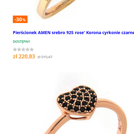
-30
%
Pierścionek AMEN srebro 925 rose' Korona cyrkonie czarn
DOSTĘPNY
zł 220,83
zł 315,47