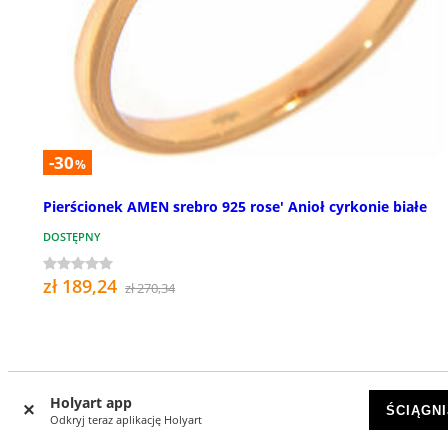
-30
%
Pierścionek AMEN srebro 925 rose' Anioł cyrkonie białe
DOSTĘPNY
zł 189,24
zł 270,34
Holyart app
ŚCIĄGNI
Odkryj teraz aplikację Holyart