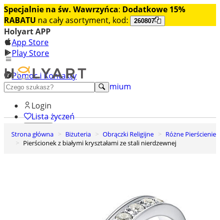
Specjalnie na św. Wawrzyńca
:
Dodatkowe 15%
RABATU
na cały asortyment, kod:
260807
Holyart APP
App Store
Play Store
Pomoc i Kontakty
+48 222 922 860
Odkryj premium
Login
Lista życzeń
Strona główna
Biżuteria
Obrączki Religijne
Różne Pierścienie
0
Pierścionek z białymi kryształami ze stali nierdzewnej
Koszyk