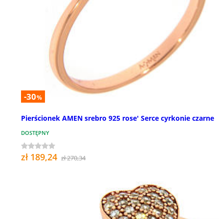
-30
%
Pierścionek AMEN srebro 925 rose' Serce cyrkonie czarne
DOSTĘPNY
zł 189,24
zł 270,34