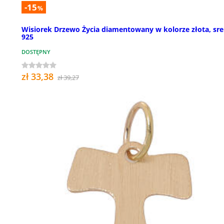
-15
%
Wisiorek Drzewo Życia diamentowany w kolorze złota, sr
925
DOSTĘPNY
zł 33,38
zł 39,27