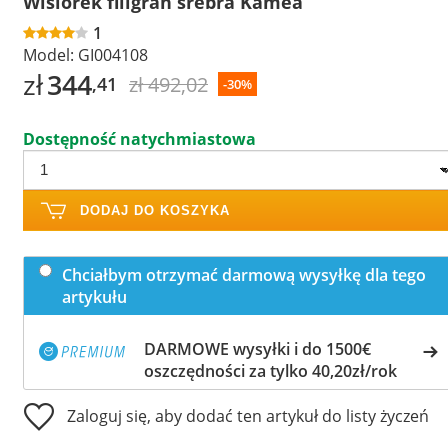
Wisiorek filigran srebra Kamea
1
Model:
GI004108
zł
344
zł 492,02
,41
-30%
Dostępność natychmiastowa
DODAJ DO KOSZYKA
Chciałbym otrzymać darmową wysyłkę dla tego
artykułu
DARMOWE wysyłki i do 1500€
oszczędności za tylko 40,20zł/rok
Zaloguj się, aby dodać ten artykuł do listy życzeń