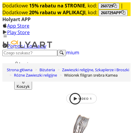
Dodatkowe
15% rabatu na STRONIE
, kod:
|
260729
Dodatkowe
20% rabatu w APLIKACJI
, kod:
260729APP
Holyart APP
App Store
Play Store
Pomoc i Kontakty
+48 222 922 860
Odkryj premium
Login
Strona główna
Biżuteria
Zawieszki religijne, Szkaplerze i Broszki
Lista życzeń
Różne Zawieszki religijne
Wisiorek filigran srebra Kamea
0
Koszyk
VIDEO
1