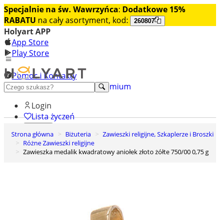
Specjalnie na św. Wawrzyńca
:
Dodatkowe 15%
RABATU
na cały asortyment, kod:
260807
Holyart APP
App Store
Play Store
Pomoc i Kontakty
+48 222 922 860
Odkryj premium
Login
Lista życzeń
Strona główna
Biżuteria
Zawieszki religijne, Szkaplerze i Broszki
0
Różne Zawieszki religijne
Koszyk
Zawieszka medalik kwadratowy aniołek złoto żółte 750/00 0,75 g