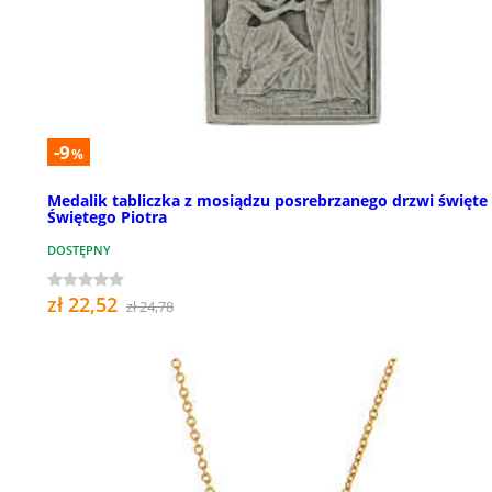
-9
%
Medalik tabliczka z mosiądzu posrebrzanego drzwi święte
Świętego Piotra
DOSTĘPNY
zł 22,52
zł 24,78