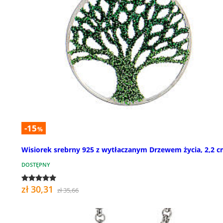
-15
%
Wisiorek srebrny 925 z wytłaczanym Drzewem życia, 2,2 
DOSTĘPNY
zł 30,31
zł 35,66