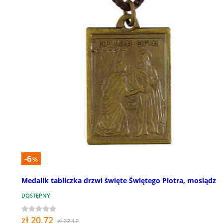
-6
%
Medalik tabliczka drzwi święte Świętego Piotra, mosiądz
DOSTĘPNY
zł 20,72
zł 22,12