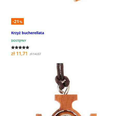
-21
%
Krzyż bucherellata
DOSTĘPNY
zł 11,71
zł 14,87