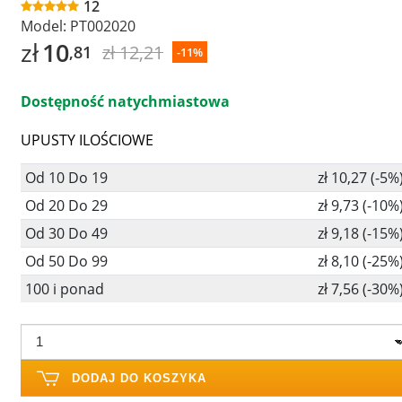
12
Model:
PT002020
zł
10
zł 12,21
,81
-11%
Dostępność natychmiastowa
UPUSTY ILOŚCIOWE
Od 10 Do 19
zł 10,27 (-5%
Od 20 Do 29
zł 9,73 (-10%
Od 30 Do 49
zł 9,18 (-15%
Od 50 Do 99
zł 8,10 (-25%
100 i ponad
zł 7,56 (-30%
DODAJ DO KOSZYKA