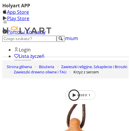
Holyart APP
App Store
Play Store
Pomoc i Kontakty
+48 222 922 860
Odkryj premium
Login
Lista życzeń
Strona główna
Biżuteria
Zawieszki religijne, Szkaplerze i Broszki
0
Zawieszki drewno oliwne i TAU
Krzyż z sercem
Koszyk
VIDEO
1