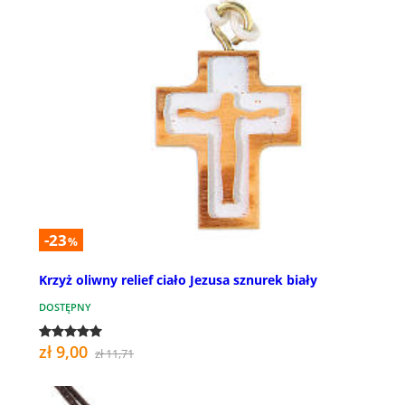
-23
%
Krzyż oliwny relief ciało Jezusa sznurek biały
DOSTĘPNY
zł 9,00
zł 11,71