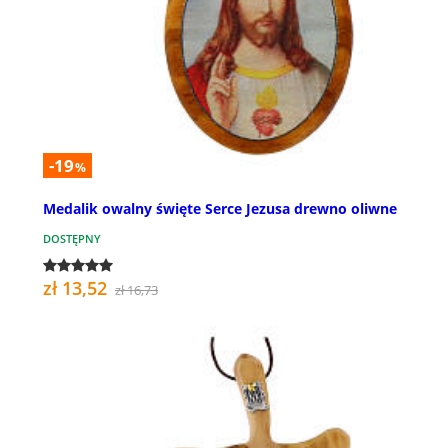
-19
%
Medalik owalny święte Serce Jezusa drewno oliwne
DOSTĘPNY
zł 13,52
zł 16,73