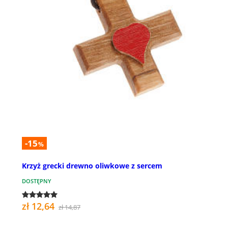
-15
%
Krzyż grecki drewno oliwkowe z sercem
DOSTĘPNY
zł 12,64
zł 14,87