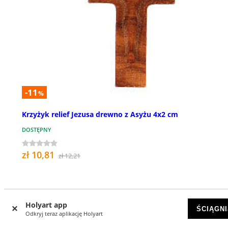
-11
%
Krzyżyk relief Jezusa drewno z Asyżu 4x2 cm
DOSTĘPNY
zł 10,81
zł 12,21
Holyart app
ŚCIĄGNI
Odkryj teraz aplikację Holyart