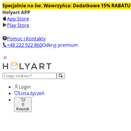
Specjalnie na św. Wawrzyńca
:
Dodatkowe 15% RABATU
Holyart APP
App Store
Play Store
Pomoc i Kontakty
+48 222 922 860
Odkryj premium
Login
Lista życzeń
0
Koszyk