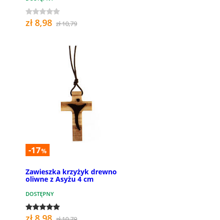
zł 8,98
zł 10,79
-17
%
Zawieszka krzyżyk drewno
oliwne z Asyżu 4 cm
DOSTĘPNY
zł 8,98
zł 10,79