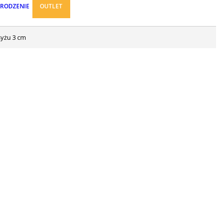
ARODZENIE
OUTLET
syżu 3 cm