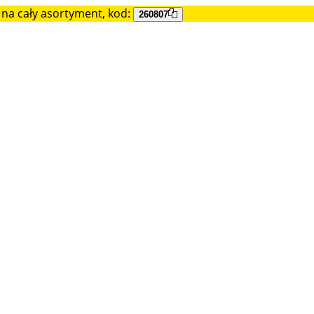
na cały asortyment, kod:
260807