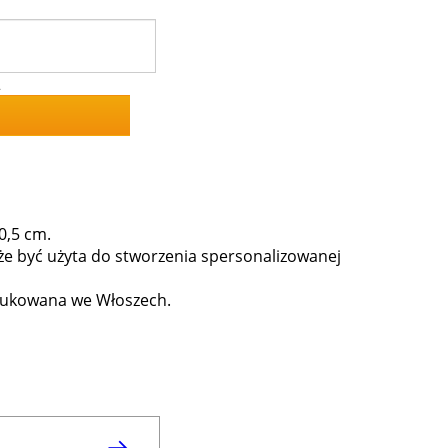
2
0,5 cm.
że być użyta do stworzenia spersonalizowanej
odukowana we Włoszech.