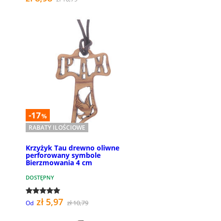
-17
%
RABATY ILOŚCIOWE
Krzyżyk Tau drewno oliwne
perforowany symbole
Bierzmowania 4 cm
DOSTĘPNY
zł 5,97
zł 10,79
Od