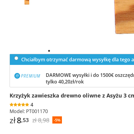
Chciałbym otrzymać darmową wysyłkę dla tego a
DARMOWE wysyłki i do 1500€ oszczędn
tylko 40,20zł/rok
Krzyżyk zawieszka drewno oliwne z Asyżu 3 c
4
Model:
PT001170
zł
8
zł 8,98
,53
-5%