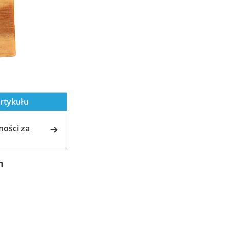
rtykułu
ości za
m