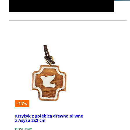
-17
%
Krzyżyk z gołębicą drewno oliwne
z Asyżu 2x2 cm
DOSTĘPNY