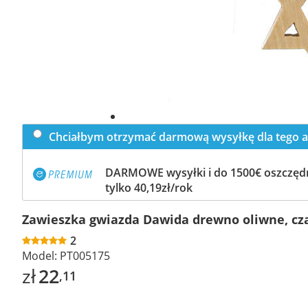
Chciałbym otrzymać darmową wysyłkę dla tego a
DARMOWE wysyłki i do 1500€ oszczędn
tylko 40,19zł/rok
Zawieszka gwiazda Dawida drewno oliwne, cz
2
Model:
PT005175
zł
22
,11