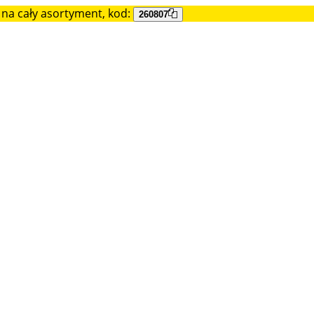
na cały asortyment, kod:
260807