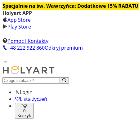
Specjalnie na św. Wawrzyńca
:
Dodatkowe 15% RABATU
Holyart APP
App Store
Play Store
Pomoc i Kontakty
+48 222 922 860
Odkryj premium
Login
Lista życzeń
0
Koszyk