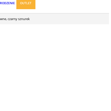
ARODZENIE
OUTLET
iwne, czarny sznurek