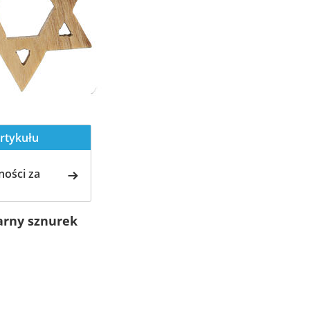
rtykułu
ości za
arny sznurek