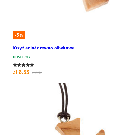
-5
%
Krzyż anioł drewno oliwkowe
DOSTĘPNY
zł 8,53
zł 8,98