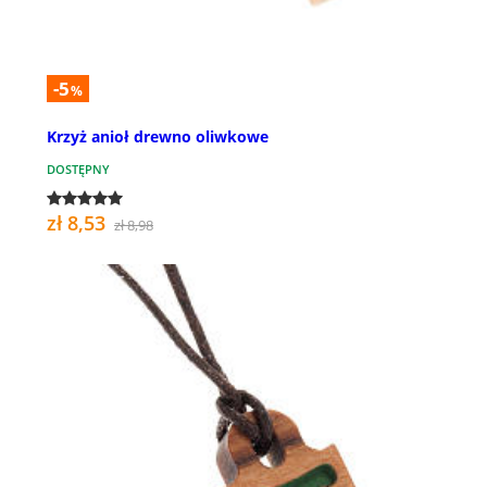
-5
%
Krzyż anioł drewno oliwkowe
DOSTĘPNY
zł 8,53
zł 8,98