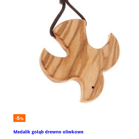
-5
%
Medalik gołąb drewno oliwkowe