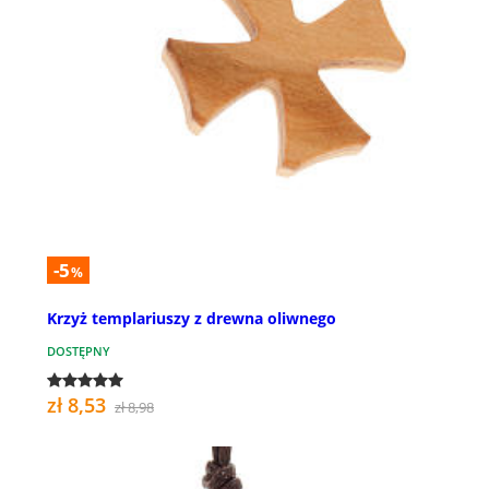
-5
%
Krzyż templariuszy z drewna oliwnego
DOSTĘPNY
zł 8,53
zł 8,98