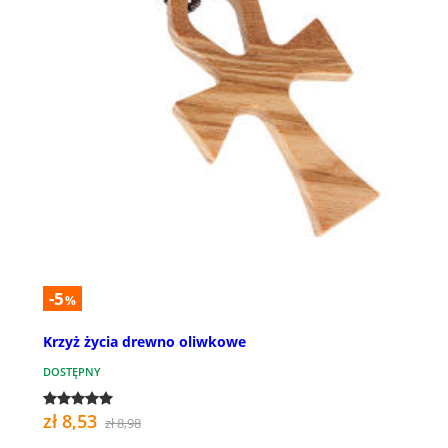
-5
%
Krzyż życia drewno oliwkowe
DOSTĘPNY
zł 8,53
zł 8,98