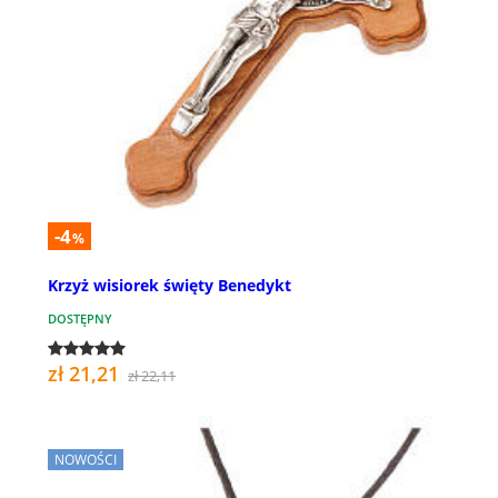
-4
%
Krzyż wisiorek święty Benedykt
DOSTĘPNY
zł 21,21
zł 22,11
NOWOŚCI