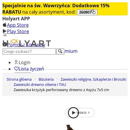
Specjalnie na św. Wawrzyńca
:
Dodatkowe 15%
RABATU
na cały asortyment, kod:
260807
Holyart APP
App Store
Play Store
Pomoc i Kontakty
+48 222 922 860
Odkryj premium
Login
Lista życzeń
Strona główna
Biżuteria
Zawieszki religijne, Szkaplerze i Broszki
0
Zawieszki drewno oliwne i TAU
Koszyk
Zawieszka krzyżyk perforowany drewno z Asyżu 7x5 cm
VIDEO
1