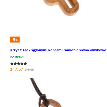
-5
%
Krzyż z zaokrąglonymi końcami ramion drewno oliwkowe
DOSTĘPNY
zł 7,67
zł 8,08