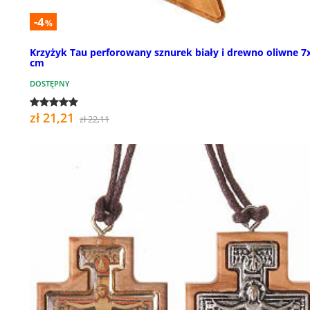
-4
%
Krzyżyk Tau perforowany sznurek biały i drewno oliwne 7
cm
DOSTĘPNY
zł 21,21
zł 22,11