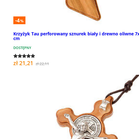
-4
%
Krzyżyk Tau perforowany sznurek biały i drewno oliwne 7
cm
DOSTĘPNY
zł 21,21
zł 22,11