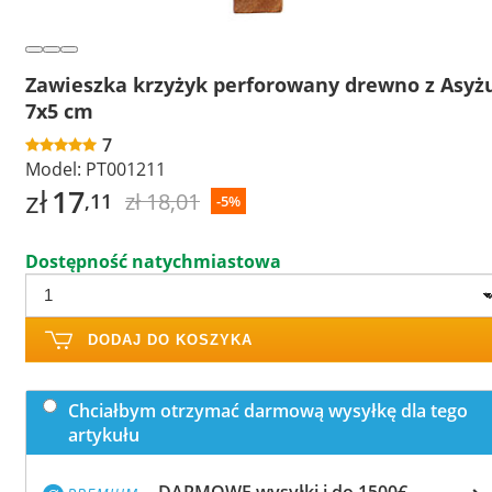
Zawieszka krzyżyk perforowany drewno z Asyż
7x5 cm
7
Model:
PT001211
zł
17
zł 18,01
,11
-5%
Dostępność natychmiastowa
DODAJ DO KOSZYKA
Chciałbym otrzymać darmową wysyłkę dla tego
artykułu
DARMOWE wysyłki i do 1500€