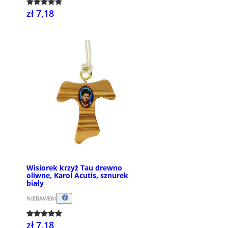
zł 7,18
Wisiorek krzyż Tau drewno
oliwne, Karol Acutis, sznurek
biały
NIEBAWEM
zł 7,18