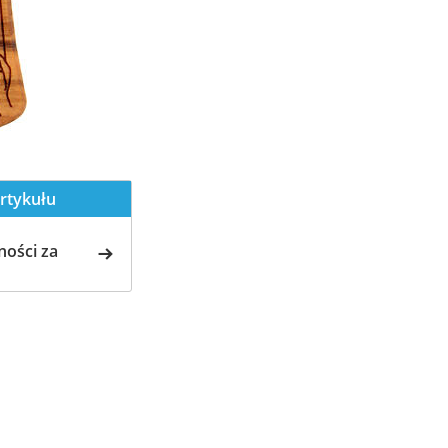
rtykułu
ości za