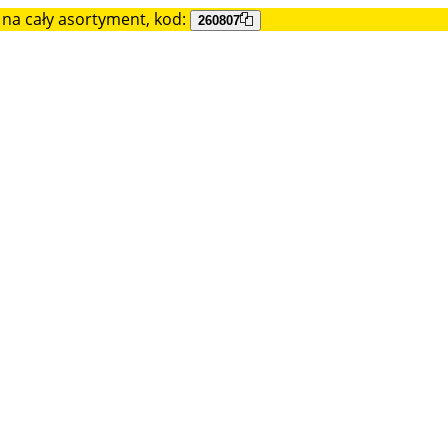
na cały asortyment, kod:
260807