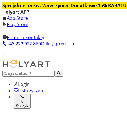
Specjalnie na św. Wawrzyńca
:
Dodatkowe 15% RABATU
Holyart APP
App Store
Play Store
Pomoc i Kontakty
+48 222 922 860
Odkryj premium
Login
Lista życzeń
0
Koszyk