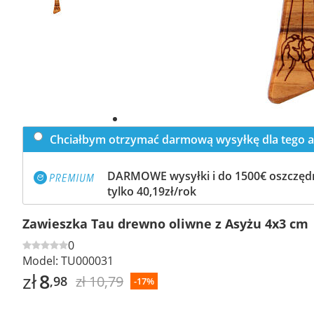
Chciałbym otrzymać darmową wysyłkę dla tego a
DARMOWE wysyłki i do 1500€ oszczędn
tylko 40,19zł/rok
Zawieszka Tau drewno oliwne z Asyżu 4x3 cm
0
Model:
TU000031
zł
8
zł 10,79
,98
-17%