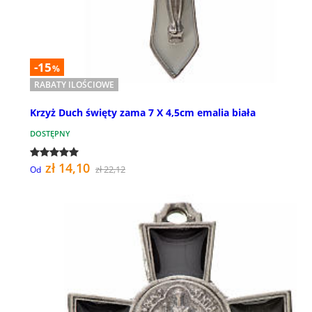
-15
%
RABATY ILOŚCIOWE
Krzyż Duch święty zama 7 X 4,5cm emalia biała
DOSTĘPNY
zł 14,10
zł 22,12
Od