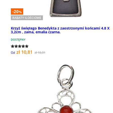
-20
%
RABATY ILOŚCIOWE
Krzyż świętego Benedykta z zaostrzonymi końcami 4.8 X
3,2cm , zama, emalia czarna.
DOSTĘPNY
zł 10,81
zł 18,01
Od