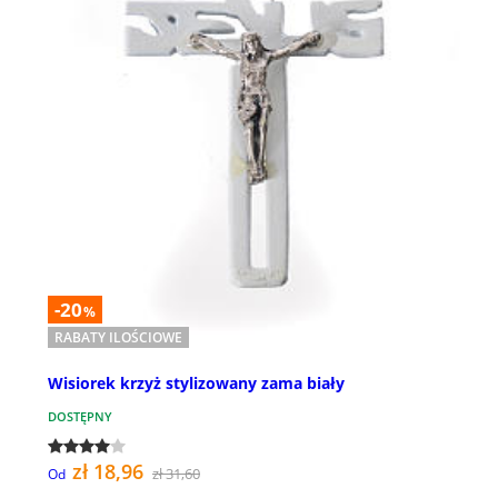
-20
%
RABATY ILOŚCIOWE
Wisiorek krzyż stylizowany zama biały
DOSTĘPNY
zł 18,96
zł 31,60
Od