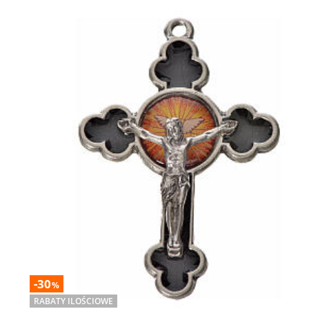
-30
%
RABATY ILOŚCIOWE