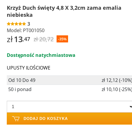
Krzyż Duch święty 4,8 X 3,2cm zama emalia
niebieska
3
Model:
PT001050
zł
13
zł 20,72
,47
-35%
Dostępność natychmiastowa
UPUSTY ILOŚCIOWE
Od 10 Do 49
zł 12,12 (-10%
50 i ponad
zł 10,10 (-25%
DODAJ DO KOSZYKA