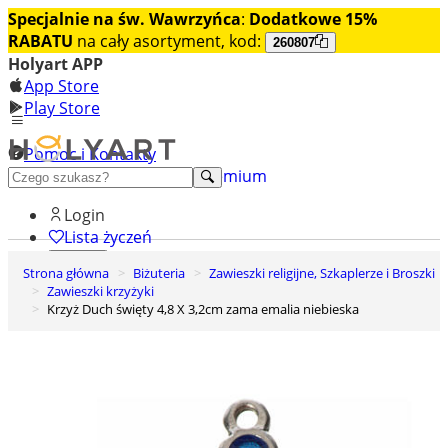
Specjalnie na św. Wawrzyńca
:
Dodatkowe 15%
RABATU
na cały asortyment, kod:
260807
Holyart APP
App Store
Play Store
Pomoc i Kontakty
+48 222 922 860
Odkryj premium
Login
Lista życzeń
Strona główna
Biżuteria
Zawieszki religijne, Szkaplerze i Broszki
0
Zawieszki krzyżyki
Koszyk
Krzyż Duch święty 4,8 X 3,2cm zama emalia niebieska