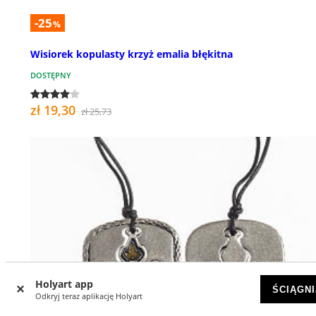
-25
%
Wisiorek kopulasty krzyż emalia błękitna
DOSTĘPNY
zł 19,30
zł 25,73
Holyart app
ŚCIĄGNI
Odkryj teraz aplikację Holyart