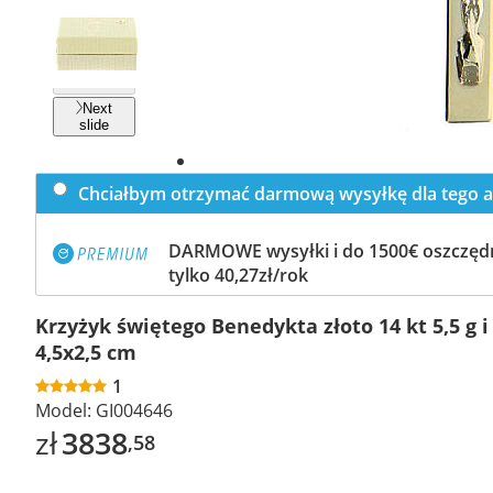
Previous
slide
Next
slide
Chciałbym otrzymać darmową wysyłkę dla tego a
DARMOWE wysyłki i do 1500€ oszczędn
tylko 40,27zł/rok
Krzyżyk świętego Benedykta złoto 14 kt 5,5 g 
4,5x2,5 cm
1
Model:
GI004646
zł
3838
,58