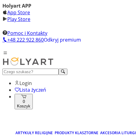
Holyart APP
App Store
Play Store
Pomoc i Kontakty
+48 222 922 860
Odkryj premium
Login
Lista życzeń
0
Koszyk
ARTYKUŁY RELIGIJNE
PRODUKTY KLASZTORNE
AKCESORIA LITURG