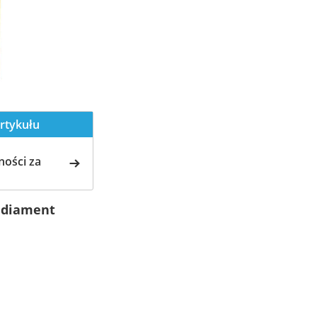
rtykułu
ości za
i diament