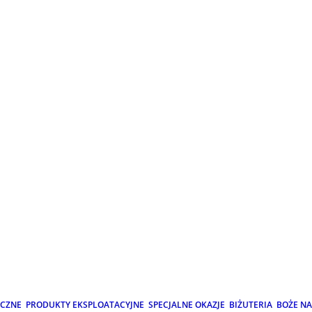
ICZNE
PRODUKTY EKSPLOATACYJNE
SPECJALNE OKAZJE
BIŻUTERIA
BOŻE N