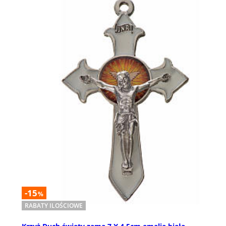
-15
%
RABATY ILOŚCIOWE