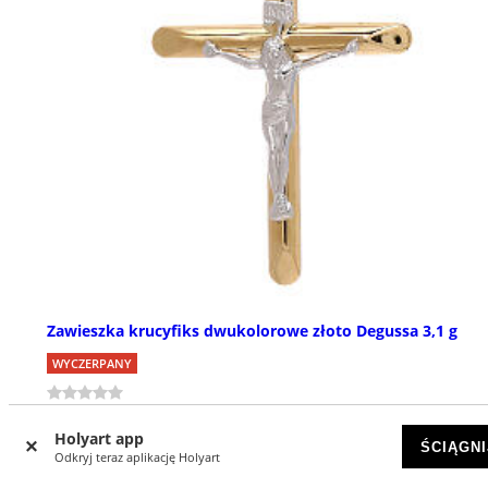
Zawieszka krucyfiks dwukolorowe złoto Degussa 3,1 g
WYCZERPANY
zł 1939,64
Holyart app
ŚCIĄGNI
Odkryj teraz aplikację Holyart