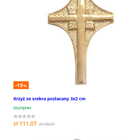
-15
%
Krzyż ze srebra pozłacany 3x2 cm
DOSTĘPNY
zł 111,07
zł 130,67