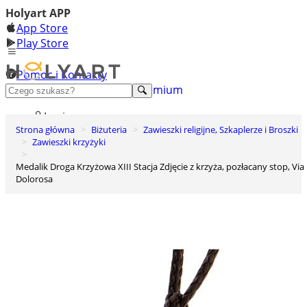
Holyart APP
App Store
Play Store
Pomoc i Kontakty
+48 222 922 860
Odkryj premium
Login
Strona główna
Biżuteria
Zawieszki religijne, Szkaplerze i Broszki
Lista życzeń
Zawieszki krzyżyki
0
Medalik Droga Krzyżowa XIII Stacja Zdjęcie z krzyża, pozłacany stop, Via
Koszyk
Dolorosa