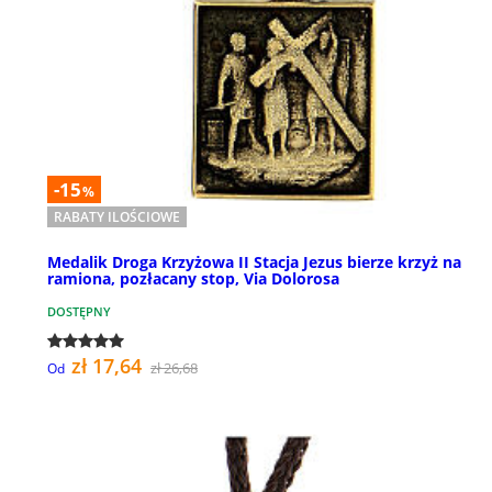
-15
%
RABATY ILOŚCIOWE
Medalik Droga Krzyżowa II Stacja Jezus bierze krzyż na
ramiona, pozłacany stop, Via Dolorosa
DOSTĘPNY
zł 17,64
zł 26,68
Od