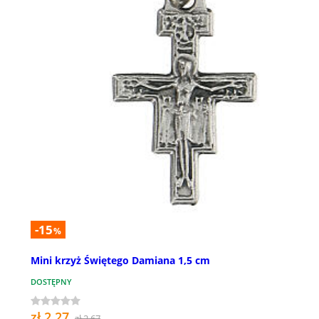
-15
%
Mini krzyż Świętego Damiana 1,5 cm
DOSTĘPNY
zł 2,27
zł 2,67