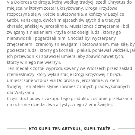
Via Dolorosa to droga, którą według tradycji szedł Chrystus do
miejsca, w którym został ukrzyżowany. Droga Krzyżowa
rozpoczyna się w Kościele Biczowania, a kończy w Bazylice
Grobu Pańskiego, dwóch miejscach świętych dla tradycji
chrześcijańskiej w Jerozolimie. Musiał znosić zmęczenie i ból
związany z niesieniem krzyża oraz obelgi ludzi, którzy go
nienawidzili i pogardzali nim. Chociaż był wyczerpany
zmęczeniem i zraniony zniewagami i biczowaniem, miał siłę, by
pocieszać ludzi, którzy go kochali i płakali, ponieważ widzieli, ja
ich przewodnik i zbawiciel umiera, aby zbawić nawet tych,
którzy w niego nie wierzyli.
Ten medalik został wyprodukowany we Włoszech przez zakład
rzemieślniczy, który wykuł stacje Drogi Krzyżowej z brązu
umieszczone wzdłuż Via Dolorosa w Jerozolimie, w Ziemi
Świętej. Ten atelier słynie również z innych prac wykonanych
dla Watykanu.
Część dochodów z zakupu tego produktu zostanie przekazana
na ochronę dziedzictwa artystycznego Ziemi Świętej.
KTO KUPIŁ TEN ARTYKUŁ, KUPIŁ TAKŻE ...