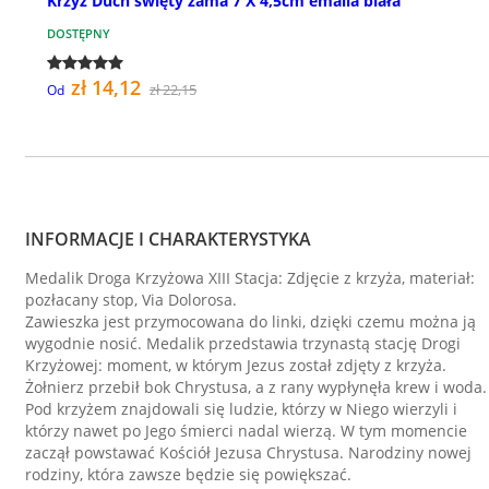
Krzyż Duch święty zama 7 X 4,5cm emalia biała
DOSTĘPNY
zł 14,12
zł 22,15
Od
INFORMACJE I CHARAKTERYSTYKA
Medalik Droga Krzyżowa XIII Stacja: Zdjęcie z krzyża, materiał:
pozłacany stop, Via Dolorosa.
Zawieszka jest przymocowana do linki, dzięki czemu można ją
wygodnie nosić. Medalik przedstawia trzynastą stację Drogi
Krzyżowej: moment, w którym Jezus został zdjęty z krzyża.
Żołnierz przebił bok Chrystusa, a z rany wypłynęła krew i woda.
Pod krzyżem znajdowali się ludzie, którzy w Niego wierzyli i
którzy nawet po Jego śmierci nadal wierzą. W tym momencie
zaczął powstawać Kościół Jezusa Chrystusa. Narodziny nowej
rodziny, która zawsze będzie się powiększać.