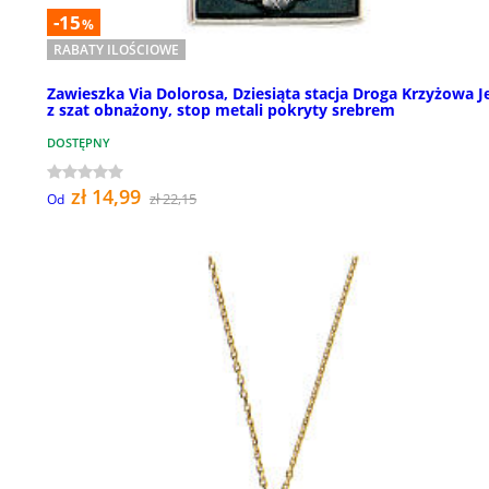
-15
%
RABATY ILOŚCIOWE
Zawieszka Via Dolorosa, Dziesiąta stacja Droga Krzyżowa J
z szat obnażony, stop metali pokryty srebrem
DOSTĘPNY
zł 14,99
zł 22,15
Od