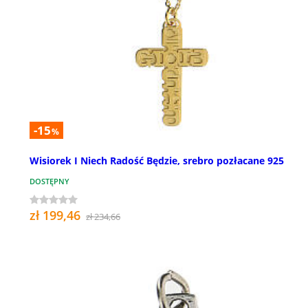
-15
%
Wisiorek I Niech Radość Będzie, srebro pozłacane 925
DOSTĘPNY
zł 199,46
zł 234,66