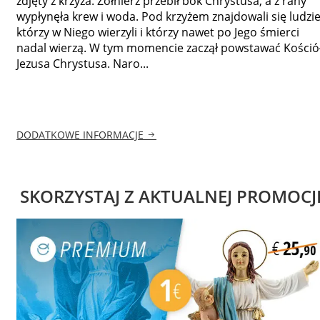
zdjęty z krzyża. Żołnierz przebił bok Chrystusa, a z rany
wypłynęła krew i woda. Pod krzyżem znajdowali się ludzie
którzy w Niego wierzyli i którzy nawet po Jego śmierci
nadal wierzą. W tym momencie zaczął powstawać Kośció
Jezusa Chrystusa. Naro...
DODATKOWE INFORMACJE
SKORZYSTAJ Z AKTUALNEJ PROMOCJ