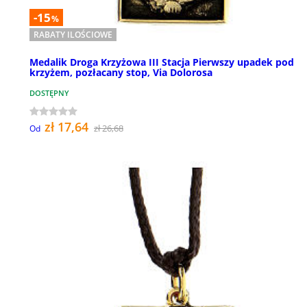
-15
%
RABATY ILOŚCIOWE
Medalik Droga Krzyżowa III Stacja Pierwszy upadek pod
krzyżem, pozłacany stop, Via Dolorosa
DOSTĘPNY
zł 17,64
zł 26,68
Od