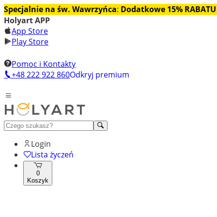
Specjalnie na św. Wawrzyńca
:
Dodatkowe 15% RABATU
Holyart APP
App Store
Play Store
Pomoc i Kontakty
+48 222 922 860
Odkryj premium
Login
Lista życzeń
0
Koszyk