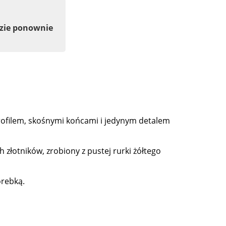
dzie ponownie
rofilem, skośnymi końcami i jedynym detalem
złotników, zrobiony z pustej rurki żółtego
orebką.