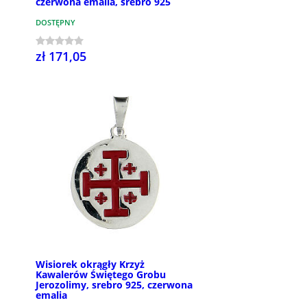
czerwona emalia, srebro 925
DOSTĘPNY
zł 171,05
Wisiorek okrągły Krzyż
Kawalerów Świętego Grobu
Jerozolimy, srebro 925, czerwona
emalia