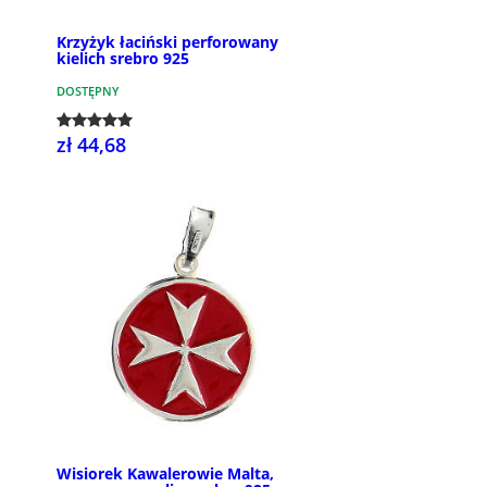
Krzyżyk łaciński perforowany
kielich srebro 925
DOSTĘPNY
zł 44,68
Wisiorek Kawalerowie Malta,