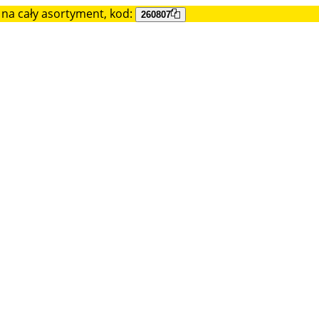
na cały asortyment, kod:
260807