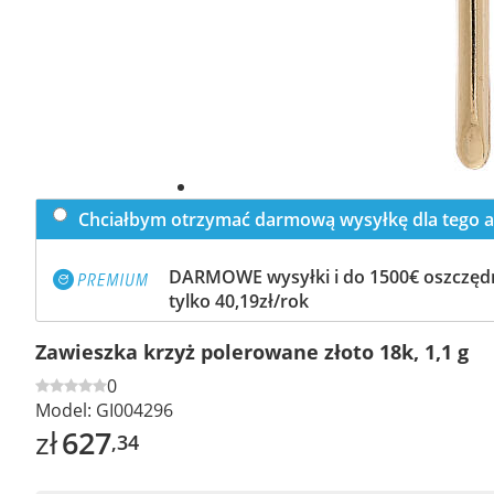
Chciałbym otrzymać darmową wysyłkę dla tego a
DARMOWE wysyłki i do 1500€ oszczędn
tylko 40,19zł/rok
Zawieszka krzyż polerowane złoto 18k, 1,1 g
0
Model:
GI004296
zł
627
,34