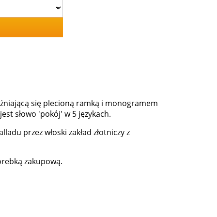
óżniającą się plecioną ramką i monogramem
st słowo 'pokój' w 5 językach.
ladu przez włoski zakład złotniczy z
torebką zakupową.