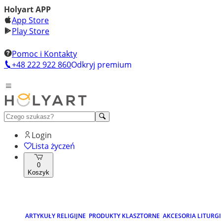
Holyart APP
App Store
Play Store
Pomoc i Kontakty
+48 222 922 860
Odkryj premium
Login
Lista życzeń
0
Koszyk
ARTYKUŁY RELIGIJNE
PRODUKTY KLASZTORNE
AKCESORIA LITURG