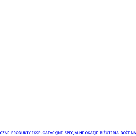
ICZNE
PRODUKTY EKSPLOATACYJNE
SPECJALNE OKAZJE
BIŻUTERIA
BOŻE N