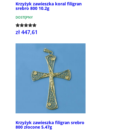
Krzyżyk zawieszka koral filigran
srebro 800 10.2g
DOSTĘPNY
zł 447,61
Krzyżyk zawieszka filigran srebro
800 złocone 5.47g