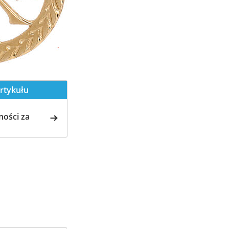
rtykułu
ości za