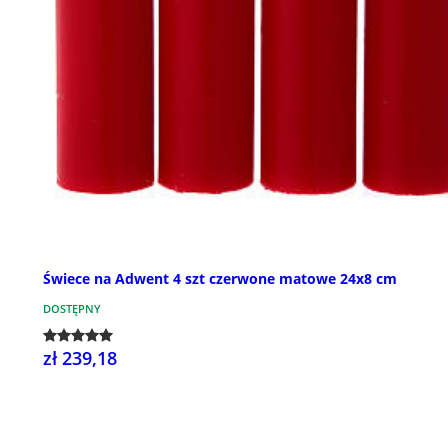
Świece na Adwent 4 szt czerwone matowe 24x8 cm
DOSTĘPNY
zł 239,18