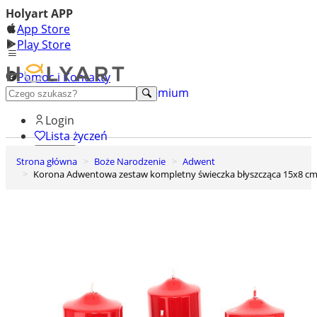
Holyart APP
App Store
Play Store
Pomoc i Kontakty
+48 222 922 860
Odkryj premium
Login
Lista życzeń
Strona główna
Boże Narodzenie
Adwent
0
Korona Adwentowa zestaw kompletny świeczka błyszcząca 15x8 c
Koszyk