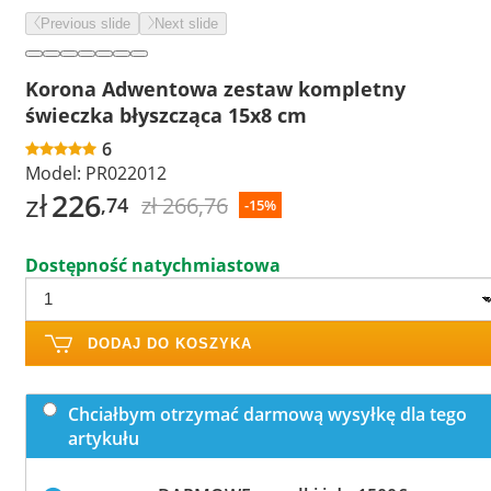
Previous slide
Next slide
Korona Adwentowa zestaw kompletny
świeczka błyszcząca 15x8 cm
6
Model:
PR022012
zł
226
zł 266,76
,74
-15%
Dostępność natychmiastowa
DODAJ DO KOSZYKA
Chciałbym otrzymać darmową wysyłkę dla tego
artykułu