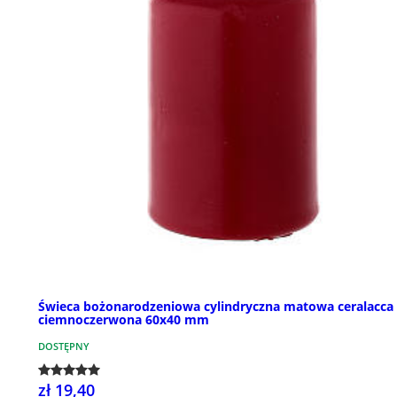
Świeca bożonarodzeniowa cylindryczna matowa ceralacca
ciemnoczerwona 60x40 mm
DOSTĘPNY
zł 19,40