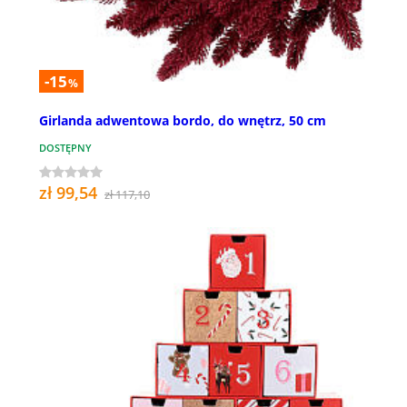
-15
%
Girlanda adwentowa bordo, do wnętrz, 50 cm
DOSTĘPNY
zł 99,54
zł 117,10