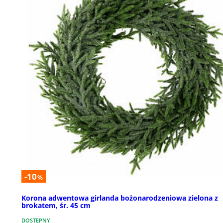
-10
%
Korona adwentowa girlanda bożonarodzeniowa zielona z
brokatem, śr. 45 cm
DOSTĘPNY