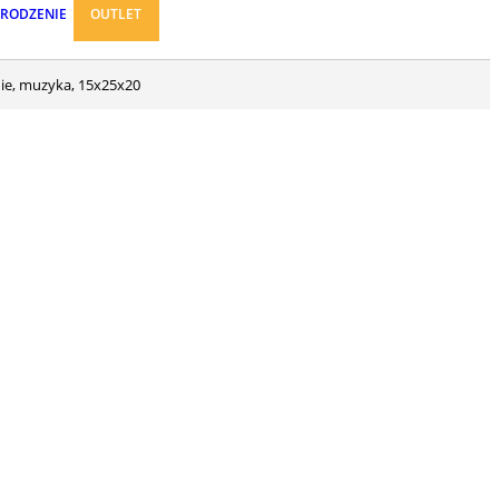
ARODZENIE
OUTLET
nie, muzyka, 15x25x20