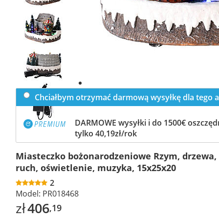
Previous
slide
Next
slide
Chciałbym otrzymać darmową wysyłkę dla tego a
DARMOWE wysyłki i do 1500€ oszczędn
tylko 40,19zł/rok
Miasteczko bożonarodzeniowe Rzym, drzewa, 
ruch, oświetlenie, muzyka, 15x25x20
2
Model:
PR018468
zł
406
,19