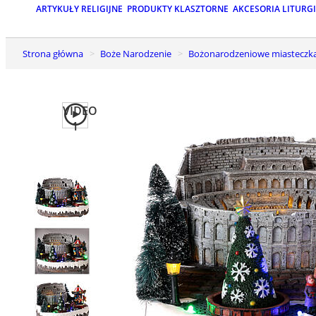
ARTYKUŁY RELIGIJNE
PRODUKTY KLASZTORNE
AKCESORIA LITURG
Strona główna
Boże Narodzenie
Bożonarodzeniowe miasteczk
VIDEO
1