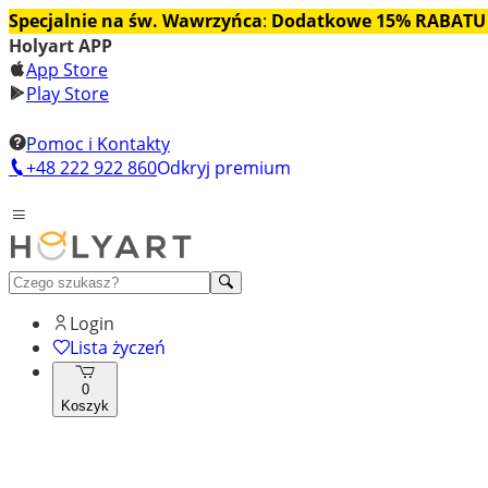
Specjalnie na św. Wawrzyńca
:
Dodatkowe 15% RABATU
Holyart APP
App Store
Play Store
Pomoc i Kontakty
+48 222 922 860
Odkryj premium
Login
Lista życzeń
0
Koszyk