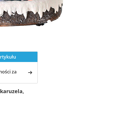
rtykułu
ości za
karuzela,