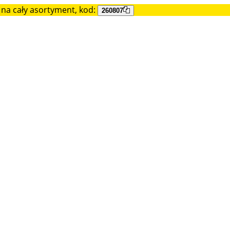
na cały asortyment, kod:
260807