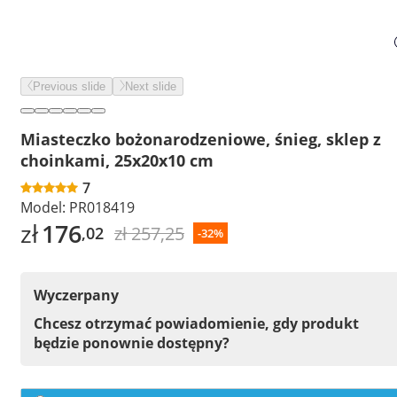
Previous slide
Next slide
Miasteczko bożonarodzeniowe, śnieg, sklep z
choinkami, 25x20x10 cm
7
Model:
PR018419
zł
176
zł 257,25
,02
-32%
Wyczerpany
Chcesz otrzymać powiadomienie, gdy produkt
będzie ponownie dostępny?