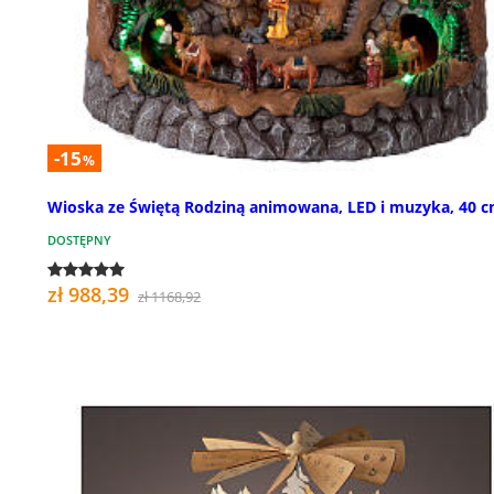
-15
%
Wioska ze Świętą Rodziną animowana, LED i muzyka, 40 
DOSTĘPNY
zł 988,39
zł 1168,92