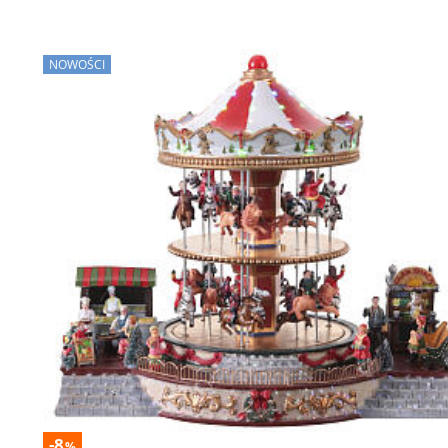
NOWOŚCI
-8
%