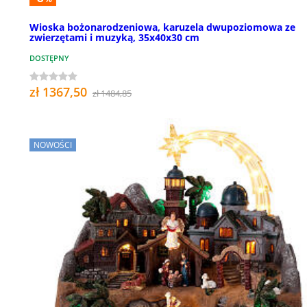
Wioska bożonarodzeniowa, karuzela dwupoziomowa ze
zwierzętami i muzyką, 35x40x30 cm
DOSTĘPNY
zł 1367,50
zł 1484,85
NOWOŚCI