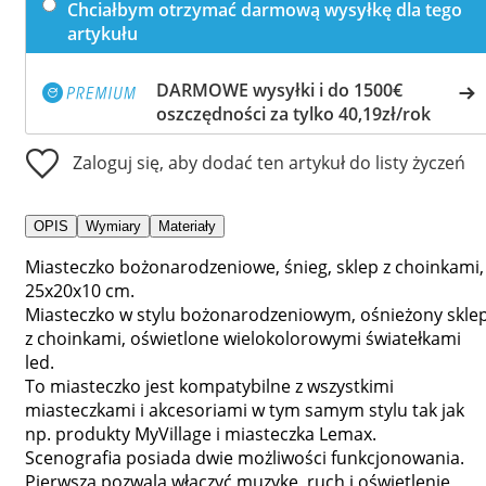
Chciałbym otrzymać darmową wysyłkę dla tego
artykułu
DARMOWE wysyłki i do 1500€
oszczędności za tylko 40,19zł/rok
Zaloguj się, aby dodać ten artykuł do listy życzeń
OPIS
Wymiary
Materiały
Miasteczko bożonarodzeniowe, śnieg, sklep z choinkami,
25x20x10 cm.
Miasteczko w stylu bożonarodzeniowym, ośnieżony skle
z choinkami, oświetlone wielokolorowymi światełkami
led.
To miasteczko jest kompatybilne z wszystkimi
miasteczkami i akcesoriami w tym samym stylu tak jak
np. produkty MyVillage i miasteczka Lemax.
Scenografia posiada dwie możliwości funkcjonowania.
Pierwsza pozwala włączyć muzykę, ruch i oświetlenie,