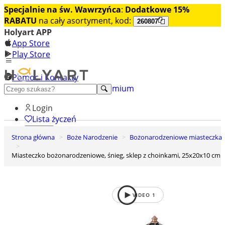
Specjalnie na św. Wawrzyńca
:
Dodatkowe 15%
RABATU
na cały asortyment, kod:
260807
Holyart APP
App Store
Play Store
Pomoc i Kontakty
+48 222 922 860
Odkryj premium
Login
Lista życzeń
Strona główna
Boże Narodzenie
Bożonarodzeniowe miasteczka
0
Koszyk
Miasteczko bożonarodzeniowe, śnieg, sklep z choinkami, 25x20x10 cm
VIDEO
1