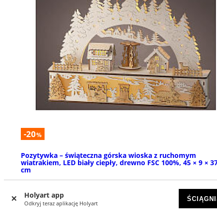
-20
%
Pozytywka – świąteczna górska wioska z ruchomym
wiatrakiem, LED biały ciepły, drewno FSC 100%, 45 × 9 × 3
cm
DOSTĘPNY
Holyart app
ŚCIĄGNI
Odkryj teraz aplikację Holyart
zł 176,92
zł 221,15