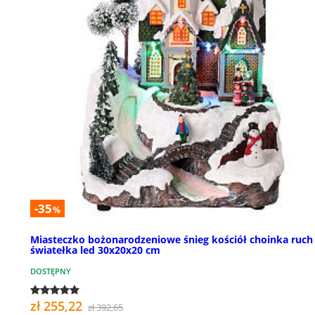
-35
%
Miasteczko bożonarodzeniowe śnieg kościół choinka ruch
światełka led 30x20x20 cm
DOSTĘPNY
zł 255,22
zł 392,65