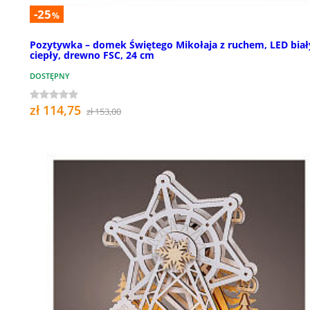
-25
%
Pozytywka – domek Świętego Mikołaja z ruchem, LED biał
ciepły, drewno FSC, 24 cm
DOSTĘPNY
zł 114,75
zł 153,00