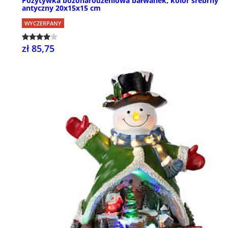
Pozytywka bożonarodzeniowa bałwanek, kolor srebrny
antyczny 20x15x15 cm
WYCZERPANY
zł 85,75