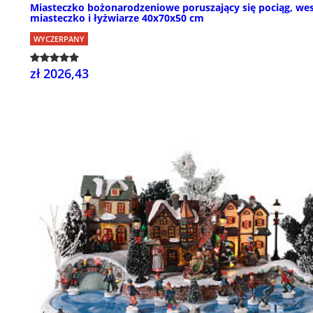
Miasteczko bożonarodzeniowe poruszający się pociąg, we
miasteczko i łyżwiarze 40x70x50 cm
WYCZERPANY
zł 2026,43