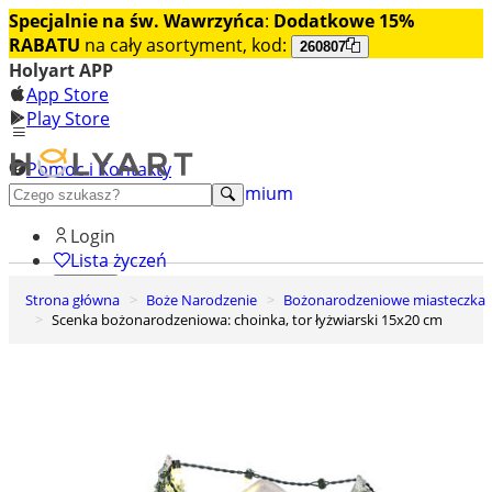
Specjalnie na św. Wawrzyńca
:
Dodatkowe 15%
RABATU
na cały asortyment, kod:
260807
Holyart APP
App Store
Play Store
Pomoc i Kontakty
+48 222 922 860
Odkryj premium
Login
Lista życzeń
Strona główna
Boże Narodzenie
Bożonarodzeniowe miasteczka
0
Scenka bożonarodzeniowa: choinka, tor łyżwiarski 15x20 cm
Koszyk