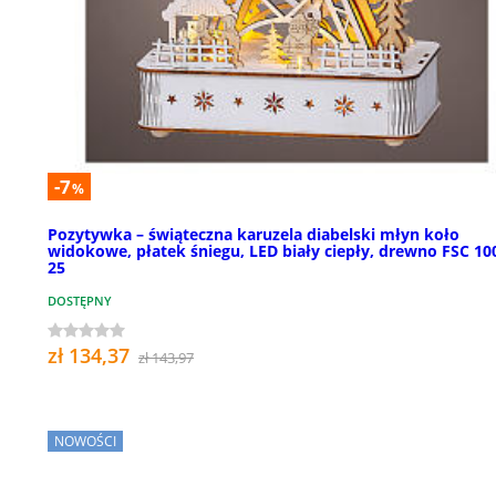
-7
%
Pozytywka – świąteczna karuzela diabelski młyn koło
widokowe, płatek śniegu, LED biały ciepły, drewno FSC 10
25
DOSTĘPNY
zł 134,37
zł 143,97
NOWOŚCI