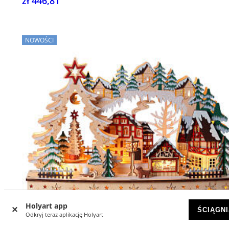
zł 446,81
NOWOŚCI
Holyart app
ŚCIĄGNI
Odkryj teraz aplikację Holyart