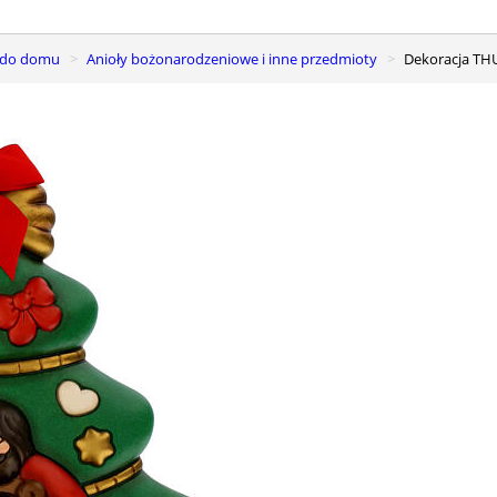
e do domu
Anioły bożonarodzeniowe i inne przedmioty
Dekoracja TH