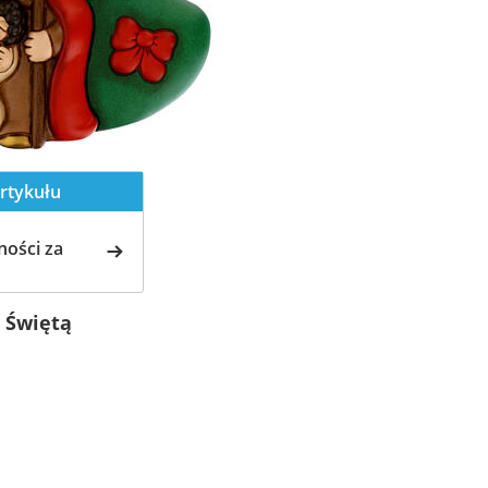
rtykułu
ości za
z Świętą