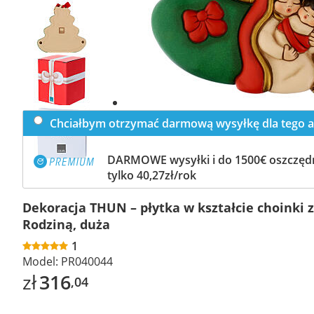
Previous
slide
Next
slide
Chciałbym otrzymać darmową wysyłkę dla tego a
DARMOWE wysyłki i do 1500€ oszczędn
tylko 40,27zł/rok
Dekoracja THUN – płytka w kształcie choinki 
Rodziną, duża
1
Model:
PR040044
zł
316
,04