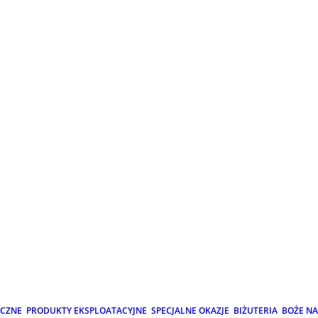
ICZNE
PRODUKTY EKSPLOATACYJNE
SPECJALNE OKAZJE
BIŻUTERIA
BOŻE N