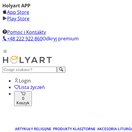
Holyart APP
App Store
Play Store
Pomoc i Kontakty
+48 222 922 860
Odkryj premium
Login
Lista życzeń
0
Koszyk
ARTYKUŁY RELIGIJNE
PRODUKTY KLASZTORNE
AKCESORIA LITURG