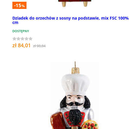
-15
%
Dziadek do orzechów z sosny na podstawie, mix FSC 100%
cm
DOSTĘPNY
zł 84,01
zł 98,84