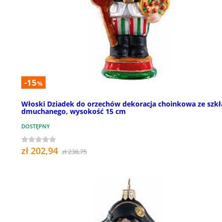
-15
%
Włoski Dziadek do orzechów dekoracja choinkowa ze szkł
dmuchanego, wysokość 15 cm
DOSTĘPNY
zł 202,94
zł 238,75