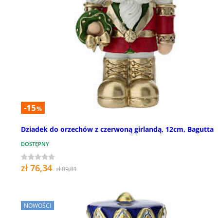
-15
%
Dziadek do orzechów z czerwoną girlandą, 12cm, Bagutta
DOSTĘPNY
zł 76,34
zł 89,81
NOWOŚCI