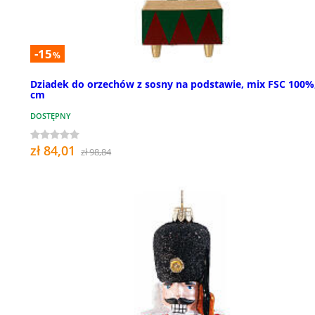
-15
%
Dziadek do orzechów z sosny na podstawie, mix FSC 100%
cm
DOSTĘPNY
zł 84,01
zł 98,84