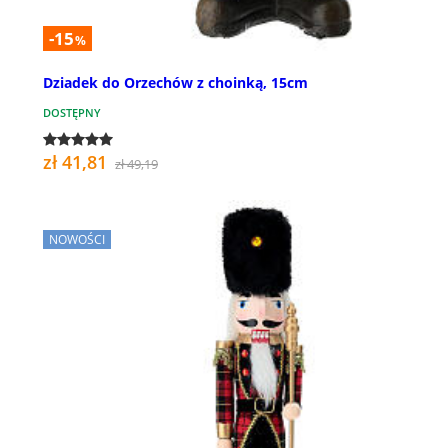
-15
%
Dziadek do Orzechów z choinką, 15cm
DOSTĘPNY
zł 41,81
zł 49,19
NOWOŚCI