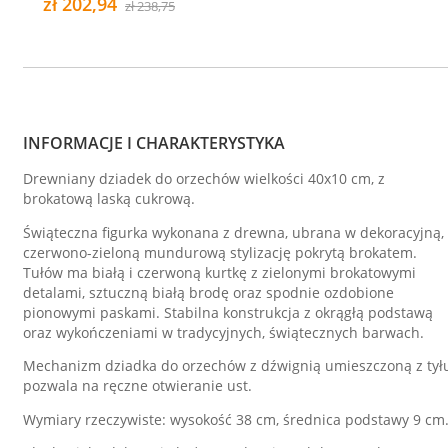
zł 202,94
zł 238,75
INFORMACJE I CHARAKTERYSTYKA
Drewniany dziadek do orzechów wielkości 40x10 cm, z
brokatową laską cukrową.
Świąteczna figurka wykonana z drewna, ubrana w dekoracyjną,
czerwono-zieloną mundurową stylizację pokrytą brokatem.
Tułów ma białą i czerwoną kurtkę z zielonymi brokatowymi
detalami, sztuczną białą brodę oraz spodnie ozdobione
pionowymi paskami. Stabilna konstrukcja z okrągłą podstawą
oraz wykończeniami w tradycyjnych, świątecznych barwach.
Mechanizm dziadka do orzechów z dźwignią umieszczoną z tył
pozwala na ręczne otwieranie ust.
Wymiary rzeczywiste: wysokość 38 cm, średnica podstawy 9 cm