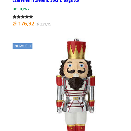
czerwieni i zieleni, 30cm, Bagutta
DOSTĘPNY
zł 176,92
zł 221,15
NOWOŚCI