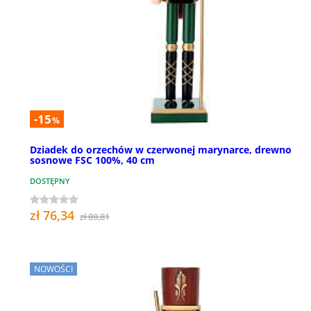
-15
%
Dziadek do orzechów w czerwonej marynarce, drewno
sosnowe FSC 100%, 40 cm
DOSTĘPNY
zł 76,34
zł 89,81
NOWOŚCI