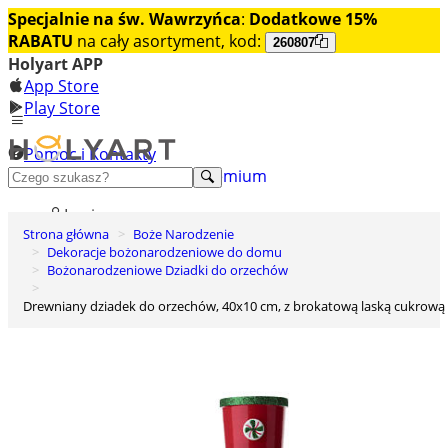
Specjalnie na św. Wawrzyńca
:
Dodatkowe 15%
RABATU
na cały asortyment, kod:
260807
Holyart APP
App Store
Play Store
Pomoc i Kontakty
+48 222 922 860
Odkryj premium
Login
Strona główna
Boże Narodzenie
Lista życzeń
Dekoracje bożonarodzeniowe do domu
Bożonarodzeniowe Dziadki do orzechów
0
Koszyk
Drewniany dziadek do orzechów, 40x10 cm, z brokatową laską cukrową