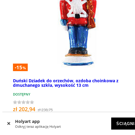
-15
%
Duński Dziadek do orzechów, ozdoba choinkowa z
dmuchanego szkła, wysokość 13 cm
DOSTĘPNY
zł 202,94
zł 238,75
Holyart app
ŚCIĄGNI
Odkryj teraz aplikację Holyart