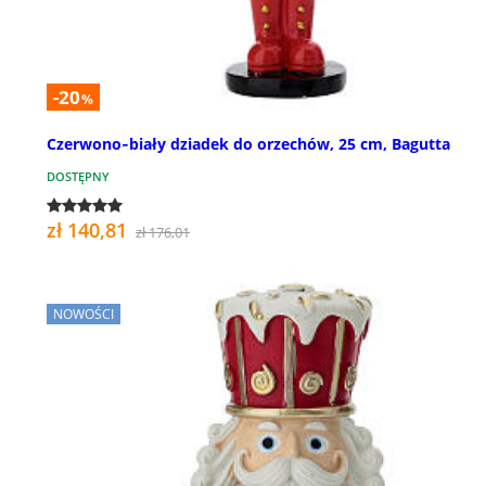
-20
%
Czerwono‑biały dziadek do orzechów, 25 cm, Bagutta
DOSTĘPNY
zł 140,81
zł 176,01
NOWOŚCI