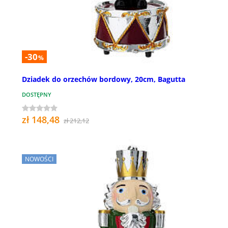
-30
%
Dziadek do orzechów bordowy, 20cm, Bagutta
DOSTĘPNY
zł 148,48
zł 212,12
NOWOŚCI