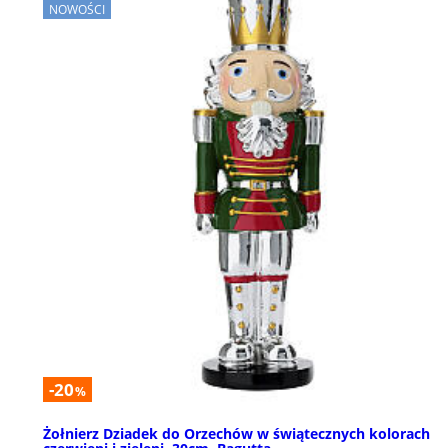
NOWOŚCI
-20
%
Żołnierz Dziadek do Orzechów w świątecznych kolorach