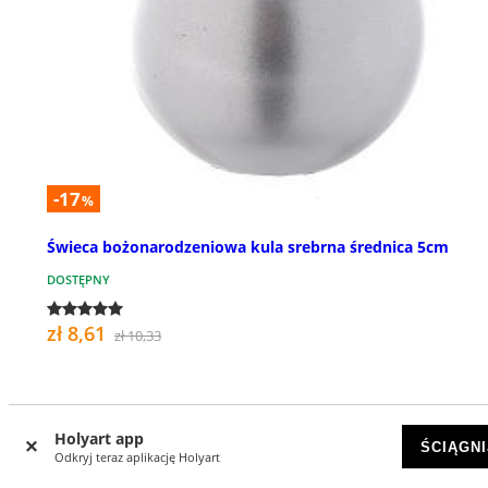
-17
%
Świeca bożonarodzeniowa kula srebrna średnica 5cm
DOSTĘPNY
zł 8,61
zł 10,33
Holyart app
ŚCIĄGNI
Odkryj teraz aplikację Holyart