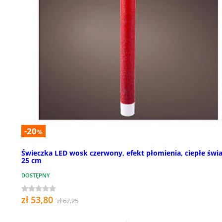
-20
%
Świeczka LED wosk czerwony, efekt płomienia, ciepłe świa
25 cm
DOSTĘPNY
zł 53,80
zł 67,25