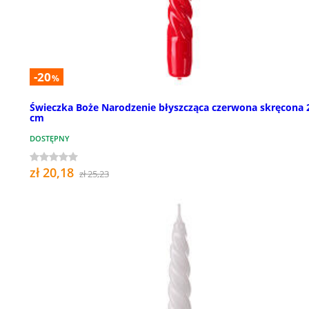
-20
%
Świeczka Boże Narodzenie błyszcząca czerwona skręcona 
cm
DOSTĘPNY
zł 20,18
zł 25,23