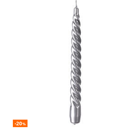
-20
%