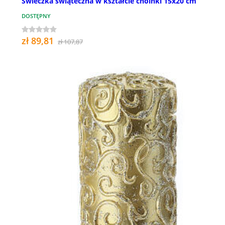
Świeczka świąteczna w kształcie choinki 15x20 cm
DOSTĘPNY
zł 89,81
zł 107,87