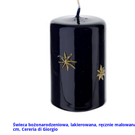
Świeca bożonarodzeniowa, lakierowana, ręcznie malowana
cm, Cereria di Giorgio