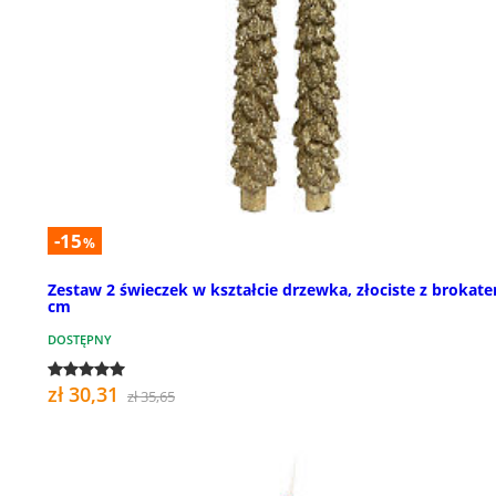
-15
%
Zestaw 2 świeczek w kształcie drzewka, złociste z brokate
cm
DOSTĘPNY
zł 30,31
zł 35,65