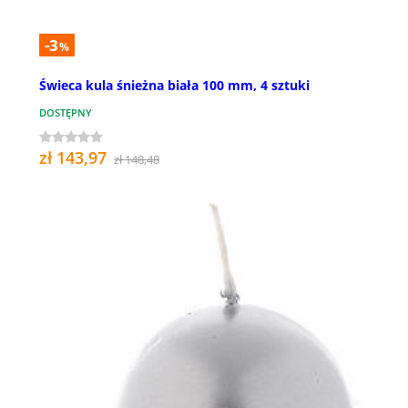
-3
%
Świeca kula śnieżna biała 100 mm, 4 sztuki
DOSTĘPNY
zł 143,97
zł 148,48