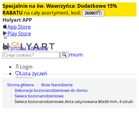
Specjalnie na św. Wawrzyńca
:
Dodatkowe 15%
RABATU
na cały asortyment, kod:
260807
Holyart APP
App Store
Play Store
Pomoc i Kontakty
+48 222 922 860
Odkryj premium
Login
Lista życzeń
Strona główna
Boże Narodzenie
0
Dekoracje bożonarodzeniowe do domu
Koszyk
Świece bożonarodzeniowe
Świece bożonarodzeniowe złota satynowana 80x60 mm, 4 sztuki