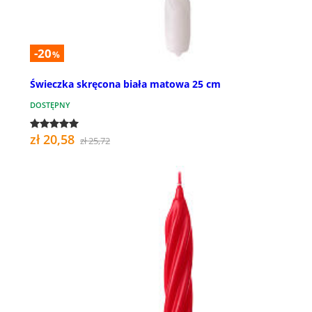
-20
%
Świeczka skręcona biała matowa 25 cm
DOSTĘPNY
zł 20,58
zł 25,72