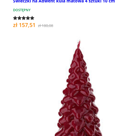
Świeczki na Adwent kula matowa 4 sztuki 10 cm
DOSTĘPNY
zł 157,51
zł 180,08