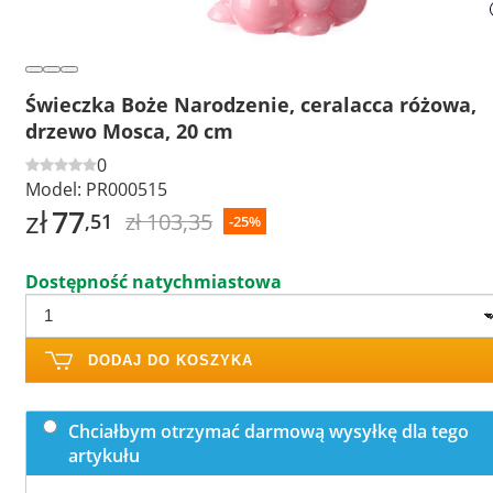
Świeczka Boże Narodzenie, ceralacca różowa,
drzewo Mosca, 20 cm
0
Model:
PR000515
zł
77
zł 103,35
,51
-25%
Dostępność natychmiastowa
DODAJ DO KOSZYKA
Chciałbym otrzymać darmową wysyłkę dla tego
artykułu