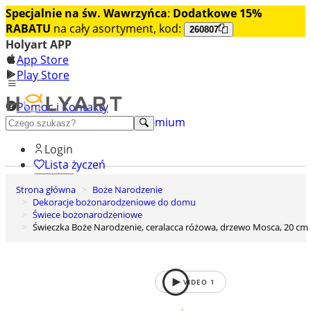
Specjalnie na św. Wawrzyńca
:
Dodatkowe 15%
RABATU
na cały asortyment, kod:
260807
Holyart APP
App Store
Play Store
Pomoc i Kontakty
+48 222 922 860
Odkryj premium
Login
Lista życzeń
Strona główna
Boże Narodzenie
0
Dekoracje bożonarodzeniowe do domu
Koszyk
Świece bożonarodzeniowe
Świeczka Boże Narodzenie, ceralacca różowa, drzewo Mosca, 20 cm
VIDEO
1