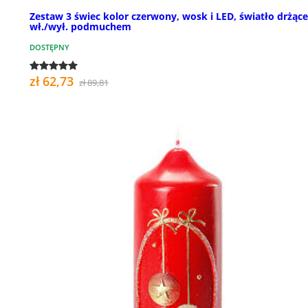
Zestaw 3 świec kolor czerwony, wosk i LED, światło drżące
wł./wył. podmuchem
DOSTĘPNY
zł 62,73
zł 89,81