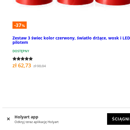
-37
%
Zestaw 3 świec kolor czerwony, światło drżące, wosk i LED
pilotem
DOSTĘPNY
zł 62,73
zł 98,84
Holyart app
ŚCIĄGNI
Odkryj teraz aplikację Holyart