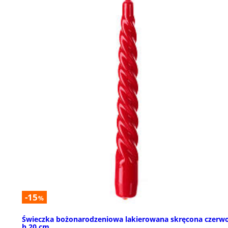
-15
%
Świeczka bożonarodzeniowa lakierowana skręcona czerw
h 20 cm