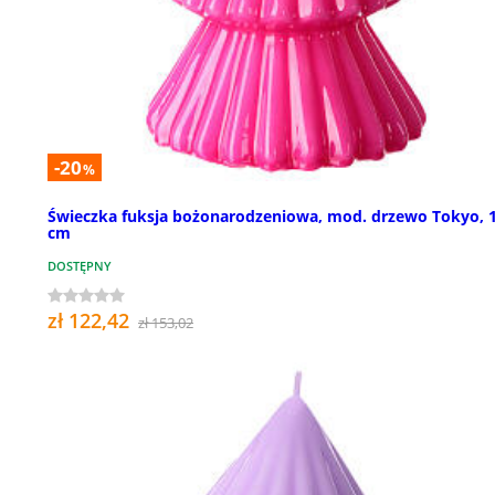
-20
%
Świeczka fuksja bożonarodzeniowa, mod. drzewo Tokyo, 
cm
DOSTĘPNY
zł 122,42
zł 153,02