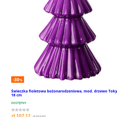
-30
%
Świeczka fioletowa bożonarodzeniowa, mod. drzewo Toky
18 cm
DOSTĘPNY
zł 107,12
zł 153,02