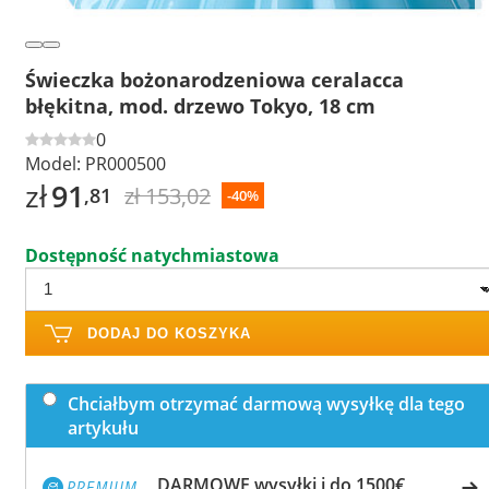
Świeczka bożonarodzeniowa ceralacca
błękitna, mod. drzewo Tokyo, 18 cm
0
Model:
PR000500
zł
91
zł 153,02
,81
-40%
Dostępność natychmiastowa
DODAJ DO KOSZYKA
Chciałbym otrzymać darmową wysyłkę dla tego
artykułu
DARMOWE wysyłki i do 1500€