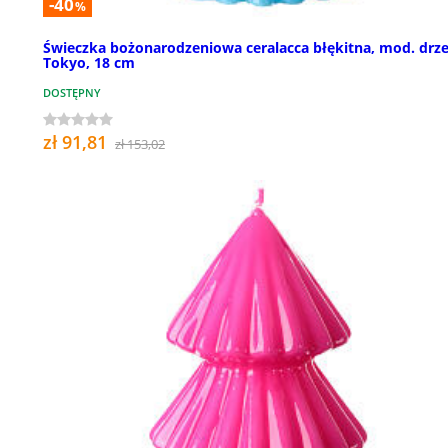
-40
%
Świeczka bożonarodzeniowa ceralacca błękitna, mod. drz
Tokyo, 18 cm
DOSTĘPNY
zł 91,81
zł 153,02