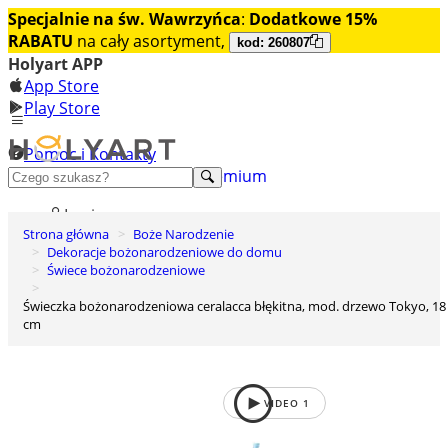
Specjalnie na św. Wawrzyńca
:
Dodatkowe 15%
RABATU
na cały asortyment,
kod: 260807
Holyart APP
App Store
Play Store
Pomoc i Kontakty
+48 222 922 860
Odkryj premium
Login
Strona główna
Boże Narodzenie
Lista życzeń
Dekoracje bożonarodzeniowe do domu
Świece bożonarodzeniowe
0
Koszyk
Świeczka bożonarodzeniowa ceralacca błękitna, mod. drzewo Tokyo, 18
cm
VIDEO
1