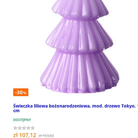
-30
%
Świeczka liliowa bożonarodzeniowa, mod. drzewo Tokyo, 
cm
DOSTĘPNY
zł 107,12
zł 153,02