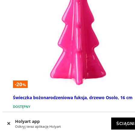
-20
%
Świeczka bożonarodzeniowa fuksja, drzewo Osolo, 16 cm
DOSTĘPNY
zł 68,61
Holyart app
zł 85,77
ŚCIĄGNI
Odkryj teraz aplikację Holyart