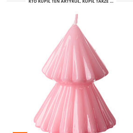
KTO KUPIŁ TEN ARTYKUŁ, KUPIŁ TAKŻE ...