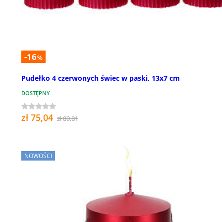
-16
%
Pudełko 4 czerwonych świec w paski, 13x7 cm
DOSTĘPNY
zł 75,04
zł 89,81
NOWOŚCI