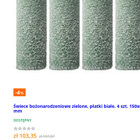
-4
%
Świece bożonarodzeniowe zielone, płatki białe, 4 szt. 150
mm
DOSTĘPNY
zł 103,35
zł 107,87