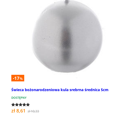
-17
%
Świeca bożonarodzeniowa kula srebrna średnica 5cm
DOSTĘPNY
zł 8,61
zł 10,33