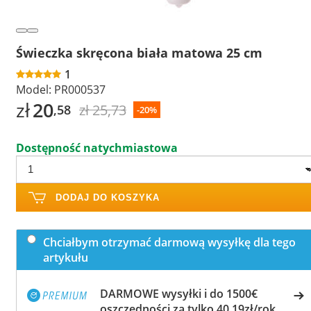
Świeczka skręcona biała matowa 25 cm
1
Model:
PR000537
zł
20
zł 25,73
,58
-20%
Dostępność natychmiastowa
DODAJ DO KOSZYKA
Chciałbym otrzymać darmową wysyłkę dla tego
artykułu
DARMOWE wysyłki i do 1500€
oszczędności za tylko 40,19zł/rok