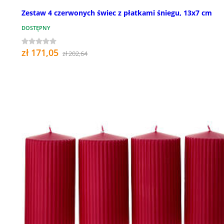
Zestaw 4 czerwonych świec z płatkami śniegu, 13x7 cm
DOSTĘPNY
zł 171,05
zł 202,64