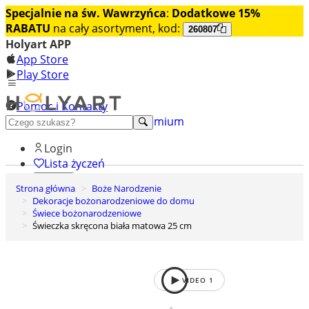
Specjalnie na św. Wawrzyńca
:
Dodatkowe 15%
RABATU
na cały asortyment, kod:
260807
Holyart APP
App Store
Play Store
Pomoc i Kontakty
+48 222 922 860
Odkryj premium
Login
Lista życzeń
Strona główna
Boże Narodzenie
0
Dekoracje bożonarodzeniowe do domu
Koszyk
Świece bożonarodzeniowe
Świeczka skręcona biała matowa 25 cm
VIDEO
1