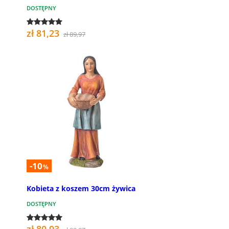
DOSTĘPNY
zł 81,23
zł 89,97
-10
%
Kobieta z koszem 30cm żywica
DOSTĘPNY
zł 80,93