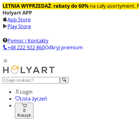
LETNIA WYPRZEDAŻ
:
rabaty do 60%
na cały asortyment.
Holyart APP
App Store
Play Store
Pomoc i Kontakty
+48 222 922 860
Odkryj premium
Login
Lista życzeń
0
Koszyk