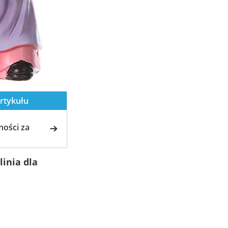
rtykułu
ości za
linia dla