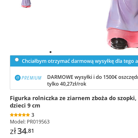
Chciałbym otrzymać darmową wysyłkę dla tego a
DARMOWE wysyłki i do 1500€ oszczędn
tylko 40,27zł/rok
Figurka rolniczka ze ziarnem zboża do szopki, 
dzieci 9 cm
3
Model:
PR019563
zł
34
,81