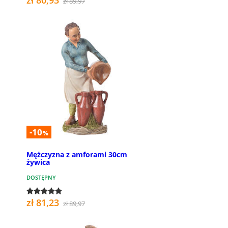
zł 89,97
-10
%
Mężczyzna z amforami 30cm
żywica
DOSTĘPNY
zł 81,23
zł 89,97