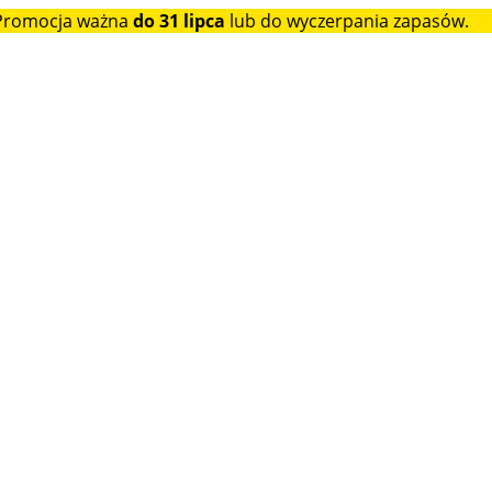
 Promocja ważna
do 31 lipca
lub do wyczerpania zapasów.