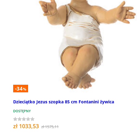
-34
%
Dzieciątko Jezus szopka 85 cm Fontanini żywica
DOSTĘPNY
zł 1033,53
zł 1575,11