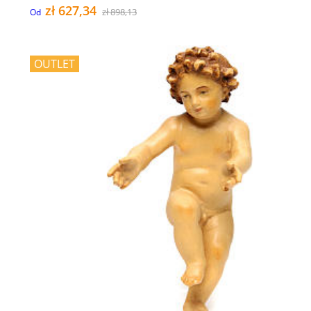
zł 627,34
zł 898,13
Od
OUTLET