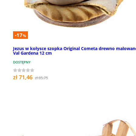
-17
%
Jezus w kołysce szopka Original Cometa drewno malowan
Val Gardena 12 cm
DOSTĘPNY
zł 71,46
zł 85,75