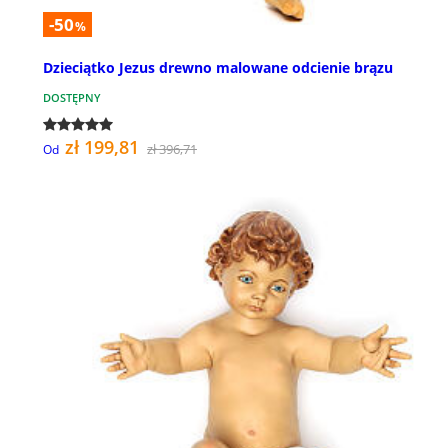
-50
%
Dzieciątko Jezus drewno malowane odcienie brązu
DOSTĘPNY
zł 199,81
zł 396,71
Od