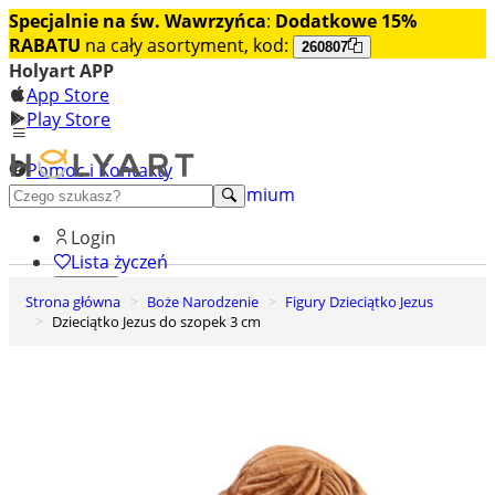
Specjalnie na św. Wawrzyńca
:
Dodatkowe 15%
RABATU
na cały asortyment, kod:
260807
Holyart APP
App Store
Play Store
Pomoc i Kontakty
+48 222 922 860
Odkryj premium
Login
Lista życzeń
Strona główna
Boże Narodzenie
Figury Dzieciątko Jezus
0
Dzieciątko Jezus do szopek 3 cm
Koszyk