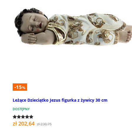
-15
%
Leżące Dzieciątko Jezus figurka z żywicy 30 cm
DOSTĘPNY
zł 202,64
zł 238,75