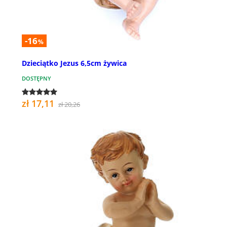
-16
%
Dzieciątko Jezus 6,5cm żywica
DOSTĘPNY
zł 17,11
zł 20,26