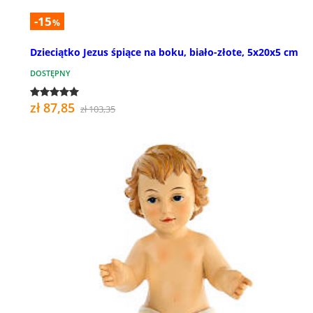
-15
%
Dzieciątko Jezus śpiące na boku, biało-złote, 5x20x5 cm
DOSTĘPNY
zł 87,85
zł 103,35