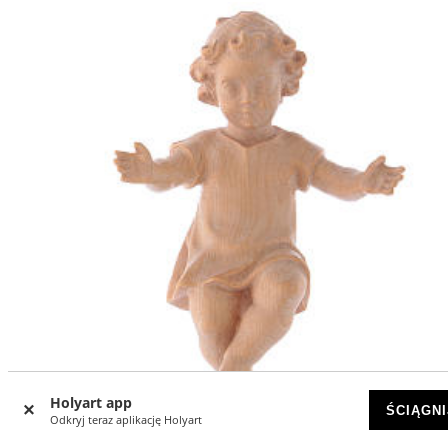
Holyart app
ŚCIĄGNI
Odkryj teraz aplikację Holyart