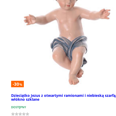
-30
%
Dzieciątko Jezus z otwartymi ramionami i niebieską szarfą
włókno szklane
DOSTĘPNY