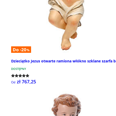
Do -20
%
Dzieciątko Jezus otwarte ramiona włókno szklane szarfa b
DOSTĘPNY
zł 767,25
Od