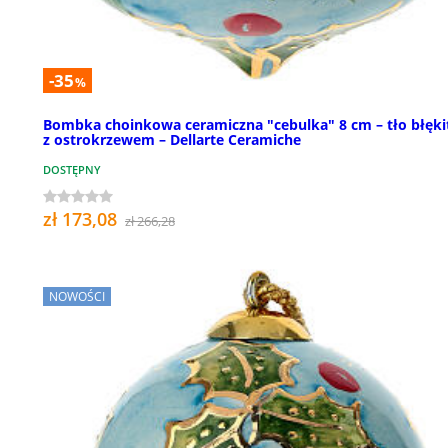
-35
%
Bombka choinkowa ceramiczna "cebulka" 8 cm – tło błęki
z ostrokrzewem – Dellarte Ceramiche
DOSTĘPNY
zł 173,08
zł 266,28
NOWOŚCI