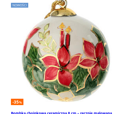
NOWOŚCI
-35
%
Bombka choinkowa ceramiczna 8 cm – ręcznie malowana, 