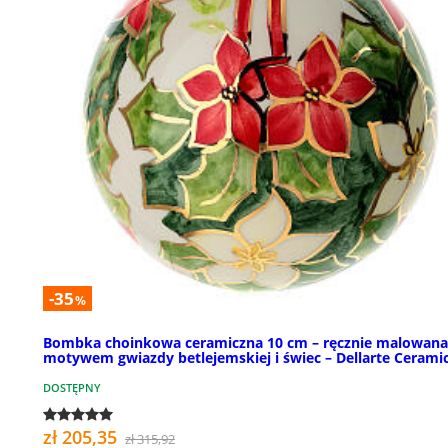
-35
%
Bombka choinkowa ceramiczna 10 cm – ręcznie malowana,
motywem gwiazdy betlejemskiej i świec – Dellarte Cerami
DOSTĘPNY
zł 205,35
zł 315,92