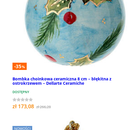
-35
%
Bombka choinkowa ceramiczna 8 cm – błękitna z
ostrokrzewem – Dellarte Ceramiche
DOSTĘPNY
zł 173,08
zł 266,28
NOWOŚCI