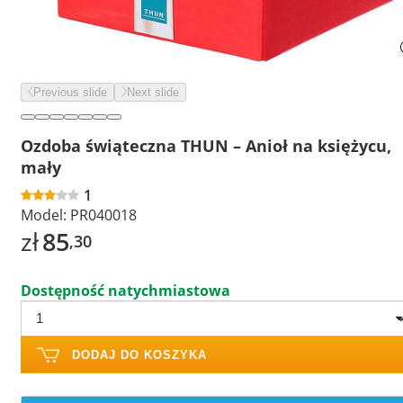
Previous slide
Next slide
Ozdoba świąteczna THUN – Anioł na księżycu,
mały
1
Model:
PR040018
zł
85
,30
Dostępność natychmiastowa
DODAJ DO KOSZYKA