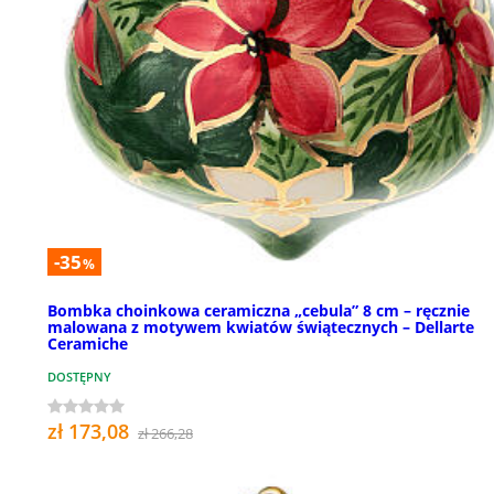
-35
%
Bombka choinkowa ceramiczna „cebula” 8 cm – ręcznie
malowana z motywem kwiatów świątecznych – Dellarte
Ceramiche
DOSTĘPNY
zł 173,08
zł 266,28