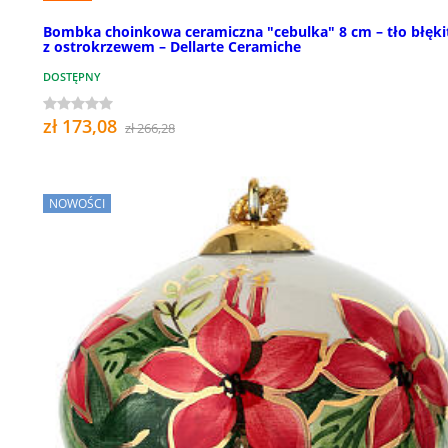
Bombka choinkowa ceramiczna "cebulka" 8 cm – tło błęki
z ostrokrzewem – Dellarte Ceramiche
DOSTĘPNY
zł 173,08
zł 266,28
NOWOŚCI