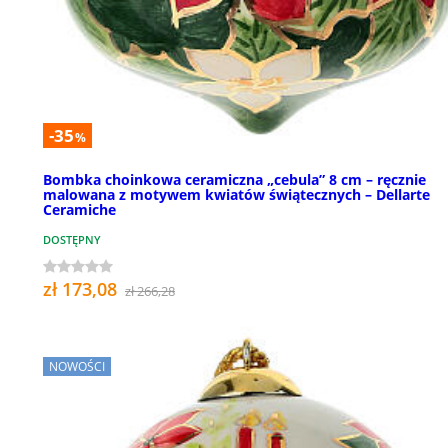
-35
%
Bombka choinkowa ceramiczna „cebula” 8 cm – ręcznie
malowana z motywem kwiatów świątecznych – Dellarte
Ceramiche
DOSTĘPNY
zł 173,08
zł 266,28
NOWOŚCI