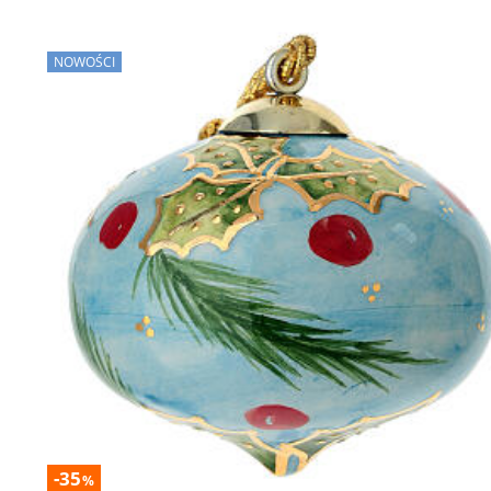
NOWOŚCI
-35
%