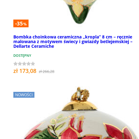
-35
%
Bombka choinkowa ceramiczna „kropla” 8 cm – ręcznie
malowana z motywem świecy i gwiazdy betlejemskiej –
Dellarte Ceramiche
DOSTĘPNY
zł 173,08
zł 266,28
NOWOŚCI