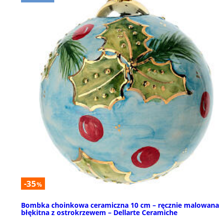
-35
%
Bombka choinkowa ceramiczna 10 cm – ręcznie malowana
błękitna z ostrokrzewem – Dellarte Ceramiche