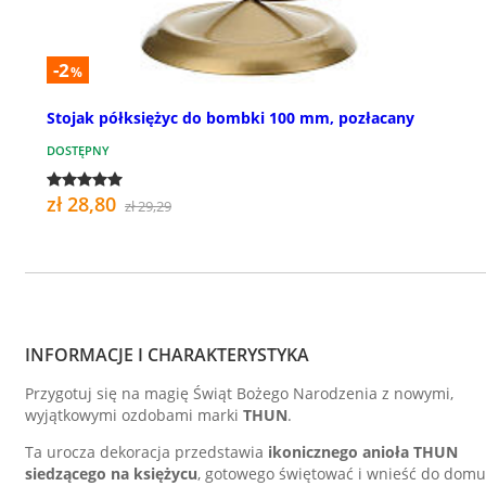
-2
%
Stojak półksiężyc do bombki 100 mm, pozłacany
DOSTĘPNY
zł 28,80
zł 29,29
INFORMACJE I CHARAKTERYSTYKA
Przygotuj się na magię Świąt Bożego Narodzenia z nowymi,
wyjątkowymi ozdobami marki
THUN
.
Ta urocza dekoracja przedstawia
ikonicznego anioła THUN
siedzącego na księżycu
, gotowego świętować i wnieść do domu