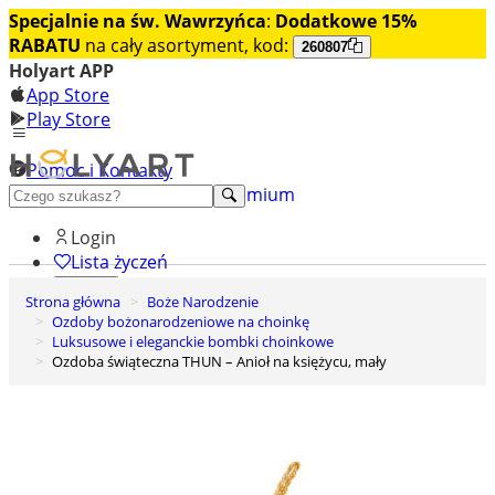
Specjalnie na św. Wawrzyńca
:
Dodatkowe 15%
RABATU
na cały asortyment, kod:
260807
Holyart APP
App Store
Play Store
Pomoc i Kontakty
+48 222 922 860
Odkryj premium
Login
Lista życzeń
Strona główna
Boże Narodzenie
0
Ozdoby bożonarodzeniowe na choinkę
Koszyk
Luksusowe i eleganckie bombki choinkowe
Ozdoba świąteczna THUN – Anioł na księżycu, mały