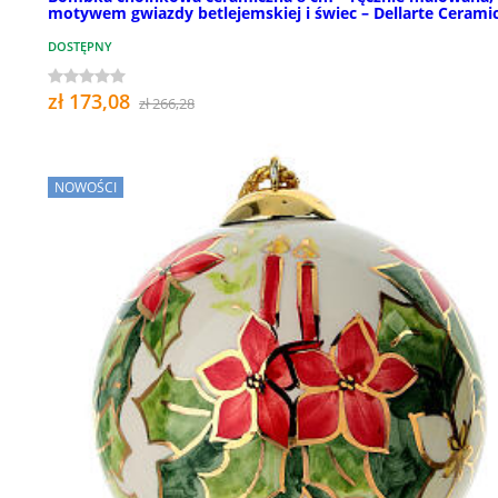
motywem gwiazdy betlejemskiej i świec – Dellarte Cerami
DOSTĘPNY
zł 173,08
zł 266,28
NOWOŚCI