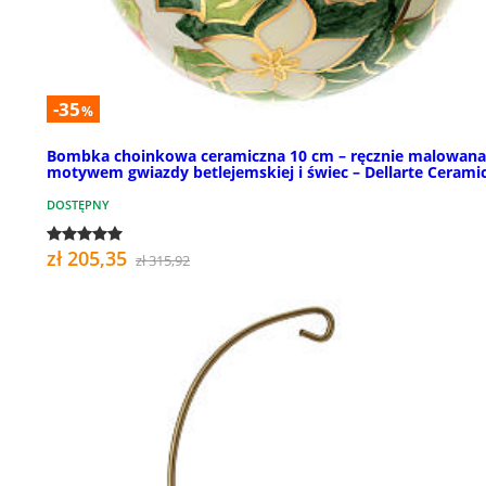
-35
%
Bombka choinkowa ceramiczna 10 cm – ręcznie malowana,
motywem gwiazdy betlejemskiej i świec – Dellarte Cerami
DOSTĘPNY
zł 205,35
zł 315,92