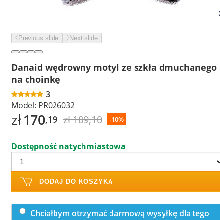
Previous slide
Next slide
Danaid wędrowny motyl ze szkła dmuchanego
na choinkę
3
Model:
PR026032
zł
170
zł 189,10
,19
-10%
Dostępność natychmiastowa
DODAJ DO KOSZYKA
Chciałbym otrzymać darmową wysyłkę dla tego