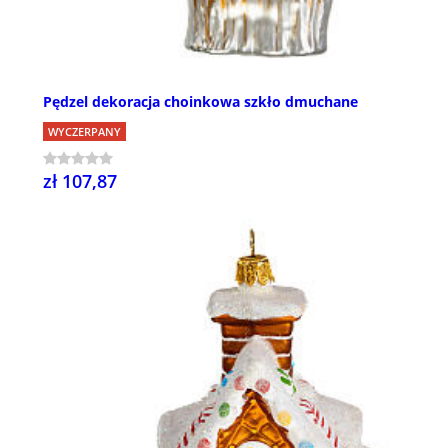
Pędzel dekoracja choinkowa szkło dmuchane
WYCZERPANY
zł 107,87