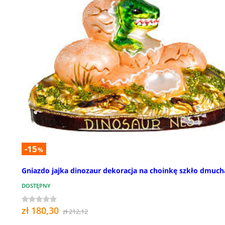
-15
%
Gniazdo jajka dinozaur dekoracja na choinkę szkło dmuc
DOSTĘPNY
zł 180,30
zł 212,12