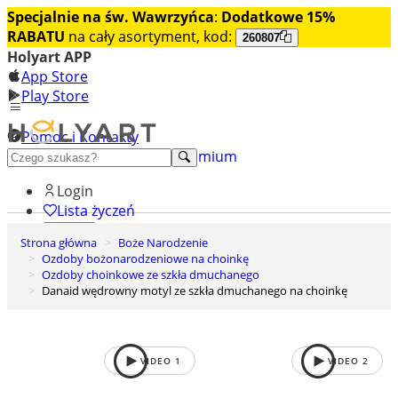
Specjalnie na św. Wawrzyńca
:
Dodatkowe 15%
RABATU
na cały asortyment, kod:
260807
Holyart APP
App Store
Play Store
Pomoc i Kontakty
+48 222 922 860
Odkryj premium
Login
Lista życzeń
Strona główna
Boże Narodzenie
0
Ozdoby bożonarodzeniowe na choinkę
Koszyk
Ozdoby choinkowe ze szkła dmuchanego
Danaid wędrowny motyl ze szkła dmuchanego na choinkę
VIDEO
1
VIDEO
2