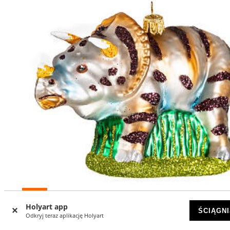
-10
%
Holyart app
ŚCIĄGNI
Odkryj teraz aplikację Holyart
Triceratops ozdoba szkło dmuchane na choinkę