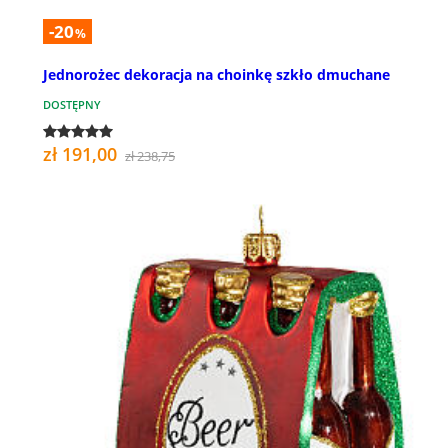
-20
%
Jednorożec dekoracja na choinkę szkło dmuchane
DOSTĘPNY
zł 191,00
zł 238,75