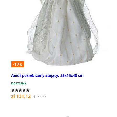
-17
%
Anioł posrebrzany stojący, 35x15x40 cm
DOSTĘPNY
zł 131,12
zł 157,79