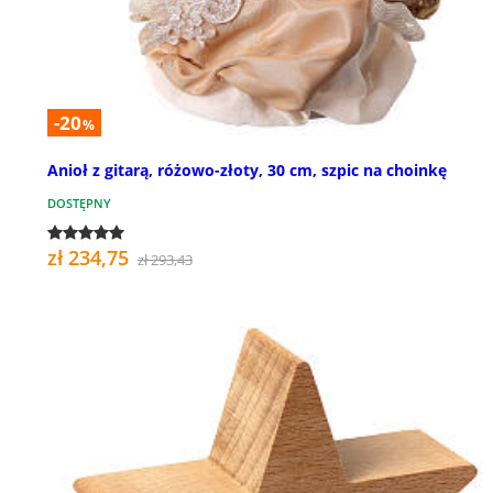
-20
%
Anioł z gitarą, różowo-złoty, 30 cm, szpic na choinkę
DOSTĘPNY
zł 234,75
zł 293,43