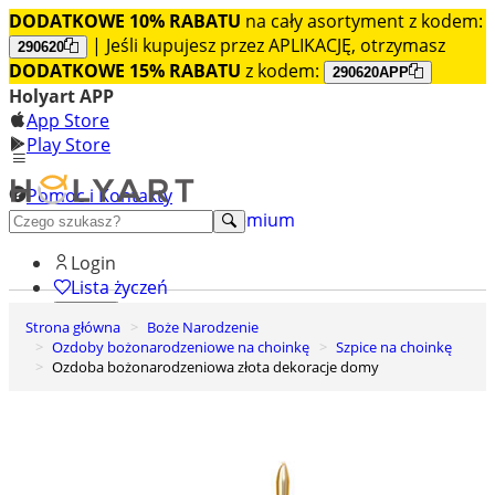
DODATKOWE 10% RABATU
na cały asortyment z kodem:
| Jeśli kupujesz przez APLIKACJĘ, otrzymasz
290620
DODATKOWE 15% RABATU
z kodem:
290620APP
Holyart APP
App Store
Play Store
Pomoc i Kontakty
+48 222 922 860
Odkryj premium
Login
Lista życzeń
Strona główna
Boże Narodzenie
0
Ozdoby bożonarodzeniowe na choinkę
Szpice na choinkę
Koszyk
Ozdoba bożonarodzeniowa złota dekoracje domy