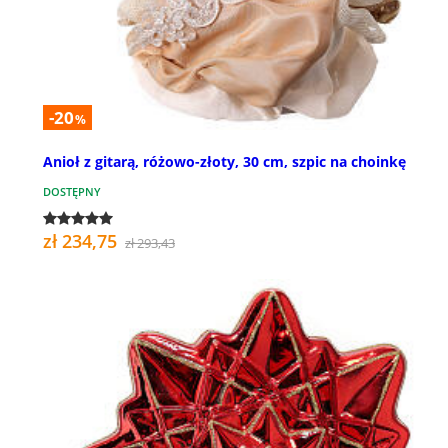
-20
%
Anioł z gitarą, różowo-złoty, 30 cm, szpic na choinkę
DOSTĘPNY
zł 234,75
zł 293,43