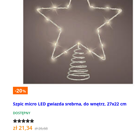
-20
%
Szpic micro LED gwiazda srebrna, do wnętrz, 27x22 cm
DOSTĘPNY
zł 21,34
zł 26,68