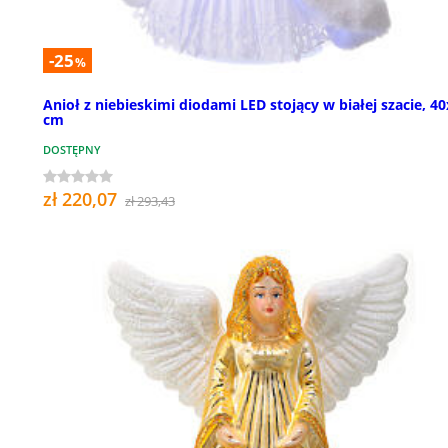
-25
%
Anioł z niebieskimi diodami LED stojący w białej szacie, 4
cm
DOSTĘPNY
zł 220,07
zł 293,43