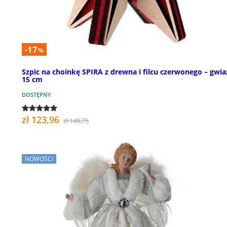
-17
%
Szpic na choinkę SPIRA z drewna i filcu czerwonego – gwia
15 cm
DOSTĘPNY
zł 123,96
zł 148,75
NOWOŚCI