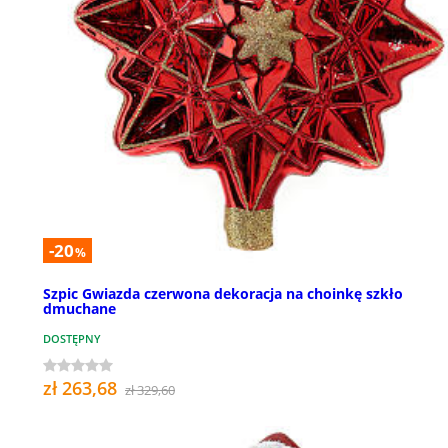
-20
%
Szpic Gwiazda czerwona dekoracja na choinkę szkło
dmuchane
DOSTĘPNY
zł 263,68
zł 329,60