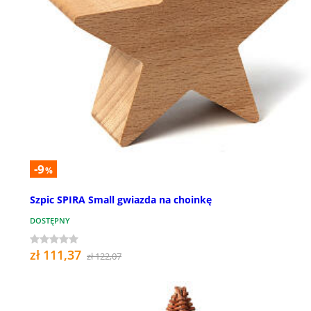
-9
%
Szpic SPIRA Small gwiazda na choinkę
DOSTĘPNY
zł 111,37
zł 122,07