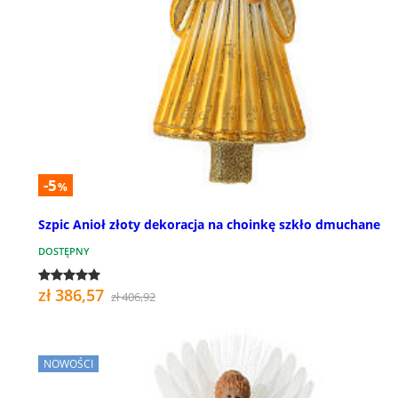
-5
%
Szpic Anioł złoty dekoracja na choinkę szkło dmuchane
DOSTĘPNY
zł 386,57
zł 406,92
NOWOŚCI