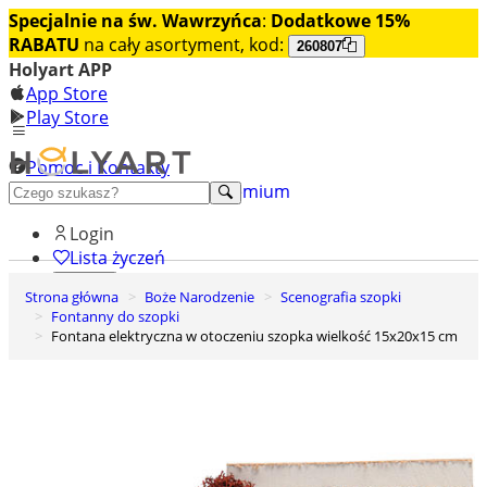
Specjalnie na św. Wawrzyńca
:
Dodatkowe 15%
RABATU
na cały asortyment, kod:
260807
Holyart APP
App Store
Play Store
Pomoc i Kontakty
+48 222 922 860
Odkryj premium
Login
Lista życzeń
Strona główna
Boże Narodzenie
Scenografia szopki
0
Fontanny do szopki
Koszyk
Fontana elektryczna w otoczeniu szopka wielkość 15x20x15 cm