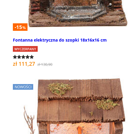
-15
%
Fontanna elektryczna do szopki 18x16x16 cm
WYCZERPANY
zł 111,27
zł 130,90
NOWOŚCI