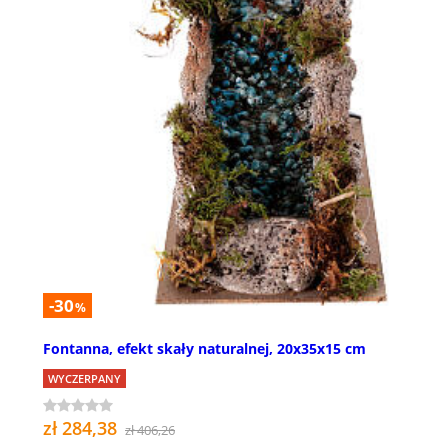
-30
%
Fontanna, efekt skały naturalnej, 20x35x15 cm
WYCZERPANY
zł 284,38
zł 406,26