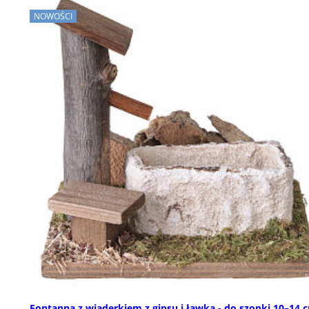
NOWOŚCI
Fontanna z wiaderkiem z gipsu i ławką - do szopki 10–14 