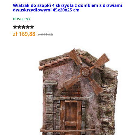
Wiatrak do szopki 4 skrzydła z domkiem z drzwiami
dwuskrzydłowymi 45x20x25 cm
DOSTĘPNY
zł 169,88
zł 261,36