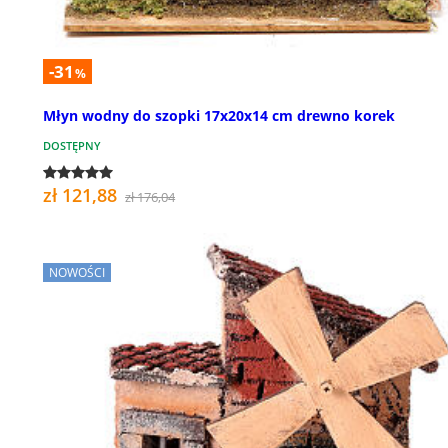
-31
%
Młyn wodny do szopki 17x20x14 cm drewno korek
DOSTĘPNY
zł 121,88
zł 176,04
NOWOŚCI