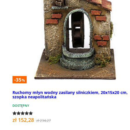
-35
%
Ruchomy młyn wodny zasilany silniczkiem, 20x15x20 cm,
szopka neapolitańska
DOSTĘPNY
zł 152,28
zł 234,27