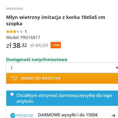
Młyn wietrzny imitacja z korka 10x5x5 cm
szopka
1
Model:
PR016817
zł
38
zł 44,69
,32
-14%
Dostępność natychmiastowa
DODAJ DO KOSZYKA
Chciałbym otrzymać darmową wysyłkę dla tego
artykułu
DARMOWE wysyłki i do 1500€