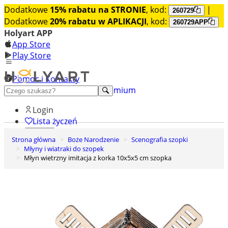
Dodatkowe
15% rabatu na STRONIE
, kod:
|
260729
Dodatkowe
20% rabatu w APLIKACJI
, kod:
260729APP
Holyart APP
App Store
Play Store
Pomoc i Kontakty
+48 222 922 860
Odkryj premium
Login
Lista życzeń
Strona główna
Boże Narodzenie
Scenografia szopki
0
Młyny i wiatraki do szopek
Koszyk
Młyn wietrzny imitacja z korka 10x5x5 cm szopka