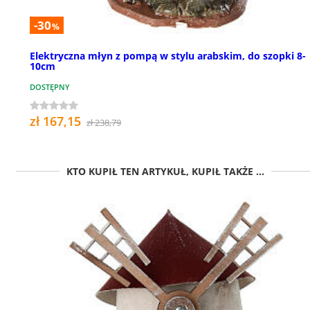
-30
%
Elektryczna młyn z pompą w stylu arabskim, do szopki 8-
10cm
DOSTĘPNY
zł 167,15
zł 238,79
KTO KUPIŁ TEN ARTYKUŁ, KUPIŁ TAKŻE ...