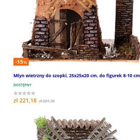
-15
%
Młyn wietrzny do szopki, 25x25x20 cm, do figurek 8-10 cm
DOSTĘPNY
zł 221,18
zł 261,36