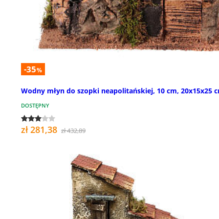
-35
%
Wodny młyn do szopki neapolitańskiej, 10 cm, 20x15x25 
DOSTĘPNY
zł 281,38
zł 432,89