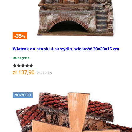
-35
%
Wiatrak do szopki 4 skrzydła, wielkość 30x20x15 cm
DOSTĘPNY
zł 137,90
zł 212,16
NOWOŚCI