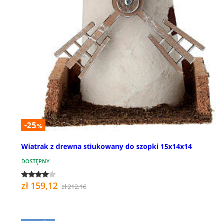
-25
%
Wiatrak z drewna stiukowany do szopki 15x14x14
DOSTĘPNY
zł 159,12
zł 212,16