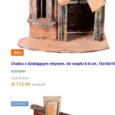
-30
%
Chatka z działającym młynem, do szopki 6-8 cm, 15x10x1
DOSTĘPNY
zł 113,44
zł 162,05
NOWOŚCI