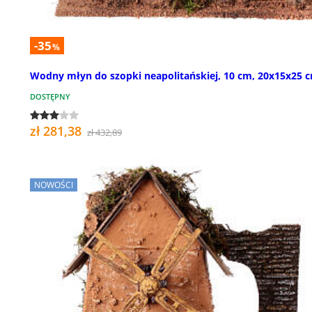
-35
%
Wodny młyn do szopki neapolitańskiej, 10 cm, 20x15x25 
DOSTĘPNY
zł 281,38
zł 432,89
NOWOŚCI