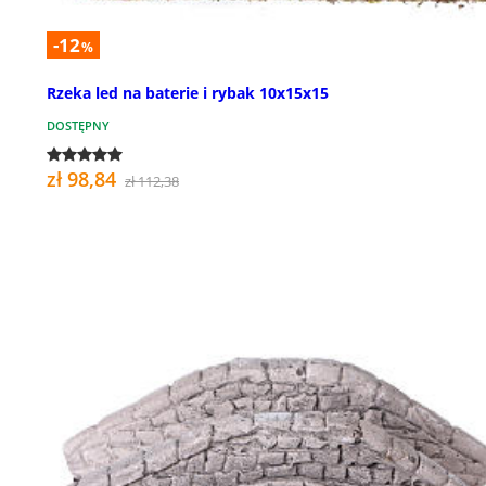
-12
%
Rzeka led na baterie i rybak 10x15x15
DOSTĘPNY
zł 98,84
zł 112,38