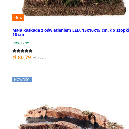
-6
%
Mała kaskada z oświetleniem LED, 15x10x15 cm, do szopki
16 cm
DOSTĘPNY
zł 80,79
zł 85,75
NOWOŚCI