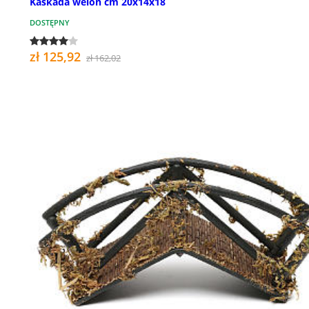
Kaskada welon cm 20x14x18
DOSTĘPNY
zł 125,92
zł 162,02