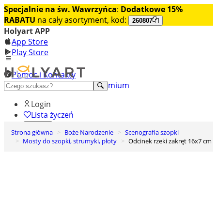
Specjalnie na św. Wawrzyńca
:
Dodatkowe 15%
RABATU
na cały asortyment, kod:
260807
Holyart APP
App Store
Play Store
Pomoc i Kontakty
+48 222 922 860
Odkryj premium
Login
Lista życzeń
Strona główna
Boże Narodzenie
Scenografia szopki
0
Mosty do szopki, strumyki, płoty
Odcinek rzeki zakręt 16x7 cm
Koszyk