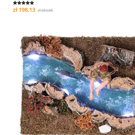
zł 198,13
zł 283,88