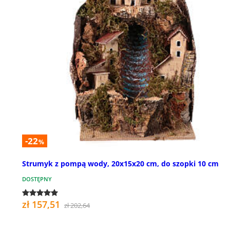
-22
%
Strumyk z pompą wody, 20x15x20 cm, do szopki 10 cm
DOSTĘPNY
zł 157,51
zł 202,64