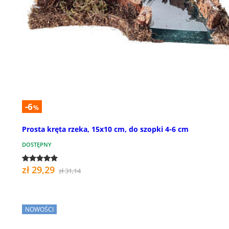
-6
%
Prosta kręta rzeka, 15x10 cm, do szopki 4-6 cm
DOSTĘPNY
zł 29,29
zł 31,14
NOWOŚCI