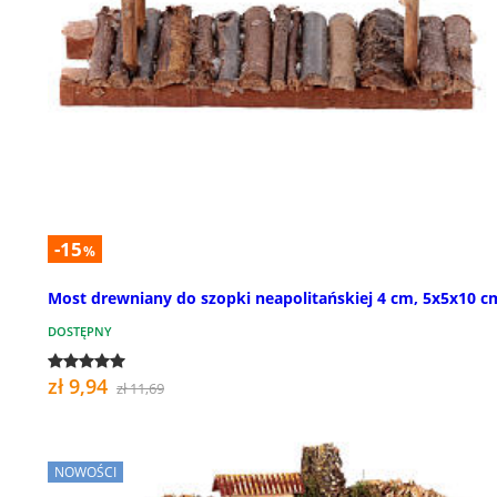
-15
%
Most drewniany do szopki neapolitańskiej 4 cm, 5x5x10 c
DOSTĘPNY
zł 9,94
zł 11,69
NOWOŚCI