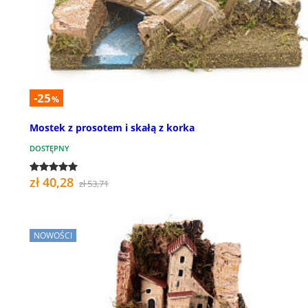
-25
%
Mostek z prosotem i skałą z korka
DOSTĘPNY
zł 40,28
zł 53,71
NOWOŚCI