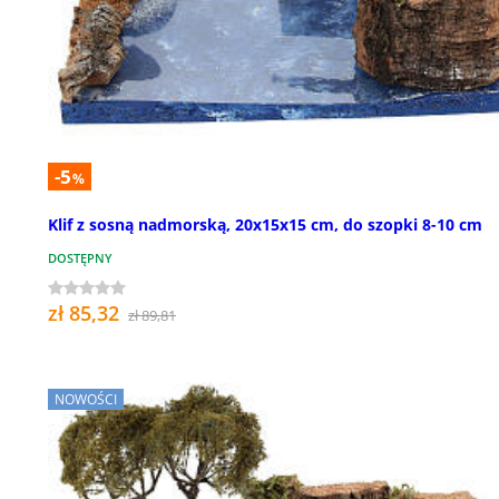
-5
%
Klif z sosną nadmorską, 20x15x15 cm, do szopki 8-10 cm
DOSTĘPNY
zł 85,32
zł 89,81
NOWOŚCI