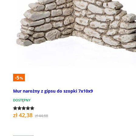
-5
%
Mur narożny z gipsu do szopki 7x10x9
DOSTĘPNY
zł 42,38
zł 44,68