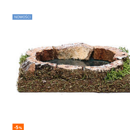
NOWOŚCI
-5
%