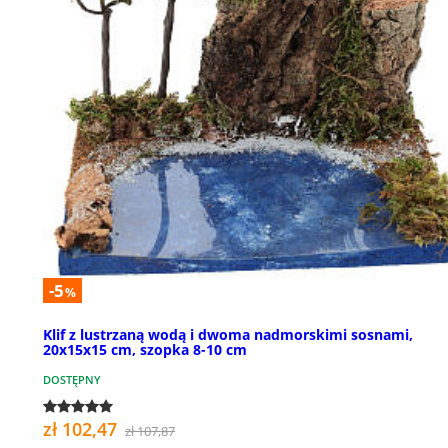
-5
%
Klif z lustrzaną wodą i dwoma nadmorskimi sosnami,
20x15x15 cm, szopka 8-10 cm
DOSTĘPNY
zł 102,47
zł 107,87