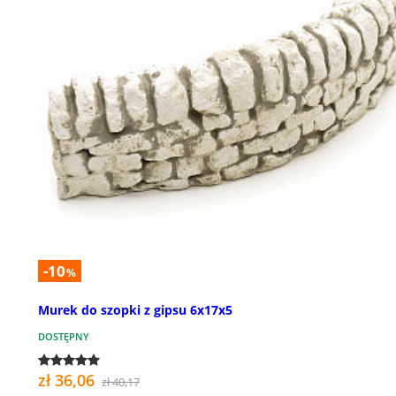
-10
%
Murek do szopki z gipsu 6x17x5
DOSTĘPNY
zł 36,06
zł 40,17