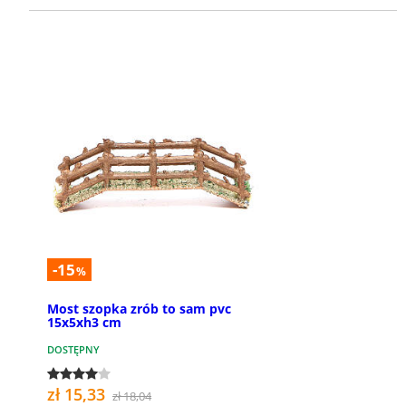
-15
%
Most szopka zrób to sam pvc
15x5xh3 cm
DOSTĘPNY
zł 15,33
zł 18,04