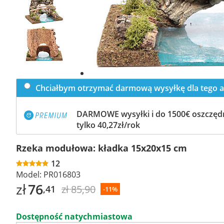
Previous
slide
Next
slide
Chciałbym otrzymać darmową wysyłkę dla tego a
DARMOWE wysyłki i do 1500€ oszczędn
tylko 40,27zł/rok
Rzeka modułowa: kładka 15x20x15 cm
12
Model:
PR016803
zł
76
zł 85,90
,41
-11%
Dostępność natychmiastowa