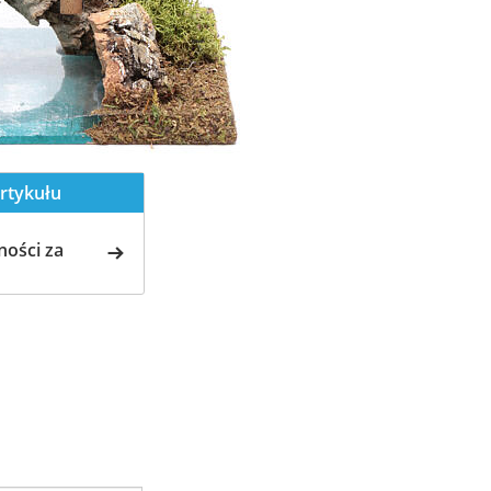
rtykułu
ości za