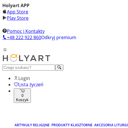
Holyart APP
App Store
Play Store
Pomoc i Kontakty
+48 222 922 860
Odkryj premium
Login
Lista życzeń
0
Koszyk
ARTYKUŁY RELIGIJNE
PRODUKTY KLASZTORNE
AKCESORIA LITURG