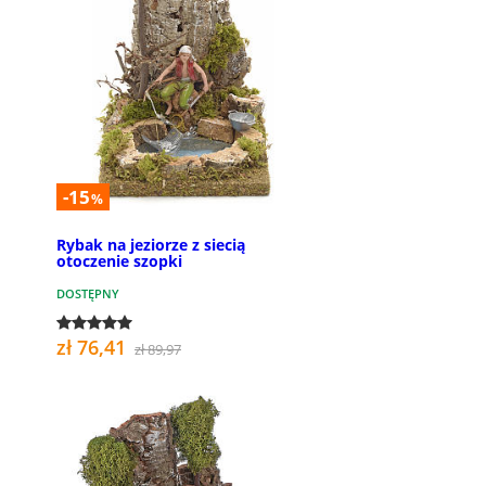
-15
%
Rybak na jeziorze z siecią
otoczenie szopki
DOSTĘPNY
zł 76,41
zł 89,97