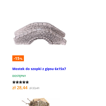
-15
%
Mostek do szopki z gipsu 6x15x7
DOSTĘPNY
zł 28,44
zł 33,41