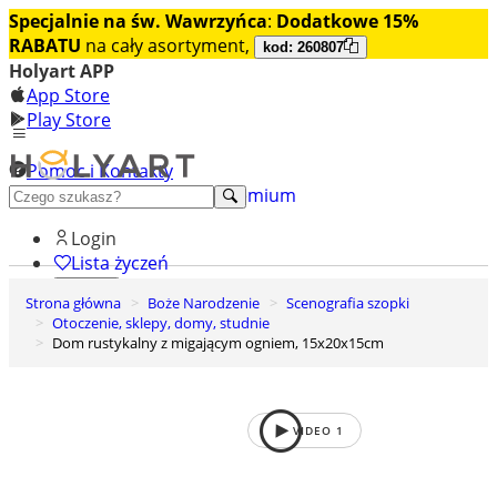
Specjalnie na św. Wawrzyńca
:
Dodatkowe 15%
RABATU
na cały asortyment,
kod: 260807
Holyart APP
App Store
Play Store
Pomoc i Kontakty
+48 222 922 860
Odkryj premium
Login
Lista życzeń
Strona główna
Boże Narodzenie
Scenografia szopki
0
Otoczenie, sklepy, domy, studnie
Koszyk
Dom rustykalny z migającym ogniem, 15x20x15cm
VIDEO
1