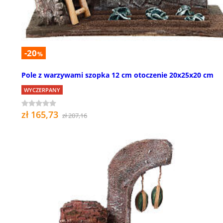
-20
%
Pole z warzywami szopka 12 cm otoczenie 20x25x20 cm
WYCZERPANY
zł 165,73
zł 207,16