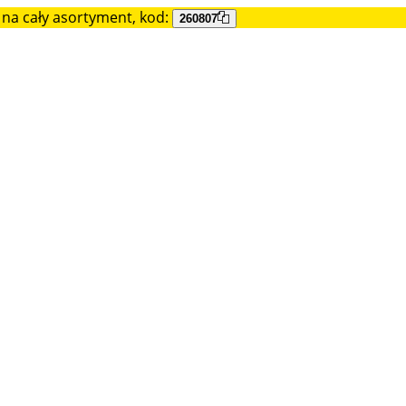
na cały asortyment, kod:
260807