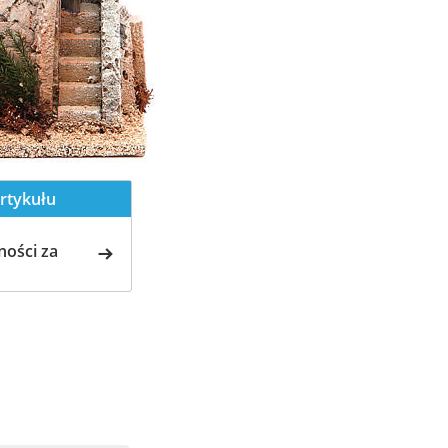
rtykułu
ości za