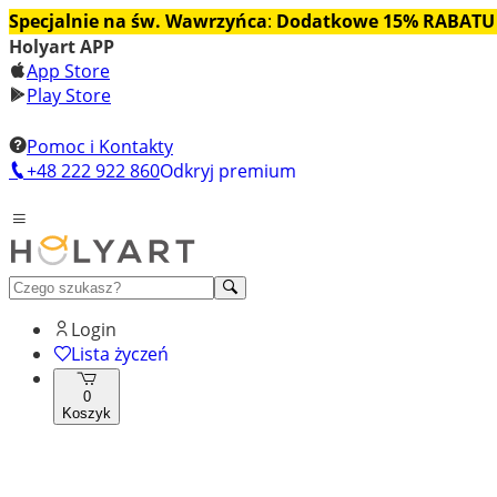
Specjalnie na św. Wawrzyńca
:
Dodatkowe 15% RABATU
Holyart APP
App Store
Play Store
Pomoc i Kontakty
+48 222 922 860
Odkryj premium
Login
Lista życzeń
0
Koszyk