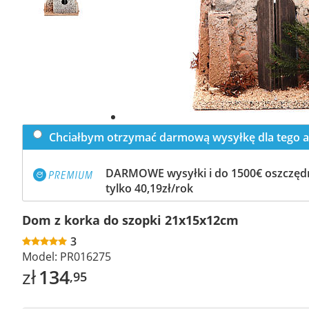
Chciałbym otrzymać darmową wysyłkę dla tego a
DARMOWE wysyłki i do 1500€ oszczędn
tylko 40,19zł/rok
Dom z korka do szopki 21x15x12cm
3
Model:
PR016275
zł
134
,95