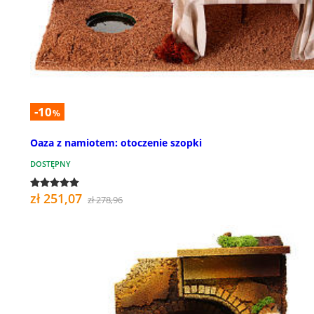
-10
%
Oaza z namiotem: otoczenie szopki
DOSTĘPNY
zł 251,07
zł 278,96