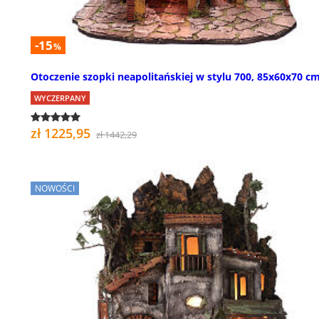
-15
%
Otoczenie szopki neapolitańskiej w stylu 700, 85x60x70 c
WYCZERPANY
zł 1225,95
zł 1442,29
NOWOŚCI