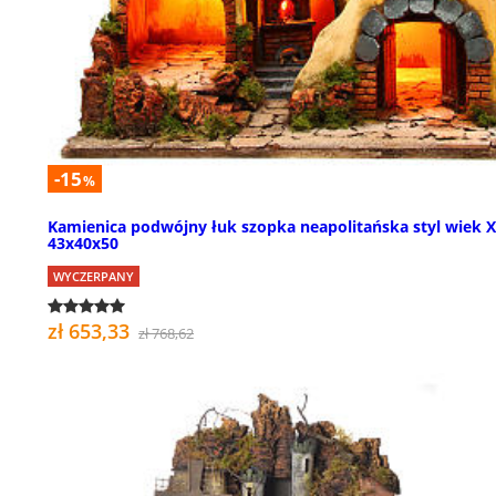
-15
%
Kamienica podwójny łuk szopka neapolitańska styl wiek X
43x40x50
WYCZERPANY
zł 653,33
zł 768,62