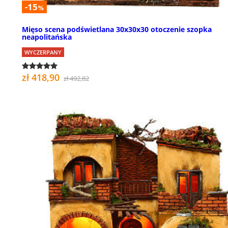
-15
%
Mięso scena podświetlana 30x30x30 otoczenie szopka
neapolitańska
WYCZERPANY
zł 418,90
zł 492,82