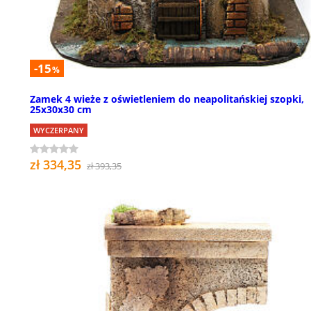
-15
%
Zamek 4 wieże z oświetleniem do neapolitańskiej szopki,
25x30x30 cm
WYCZERPANY
zł 334,35
zł 393,35