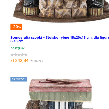
-20
%
Scenografia szopki – Stoisko rybne 15x20x15 cm, dla figur
8-10 cm
DOSTĘPNY
zł 242,34
zł 302,93
NOWOŚCI