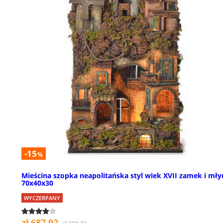
-15
%
Mieścina szopka neapolitańska styl wiek XVII zamek i mły
70x40x30
WYCZERPANY
zł 687,92