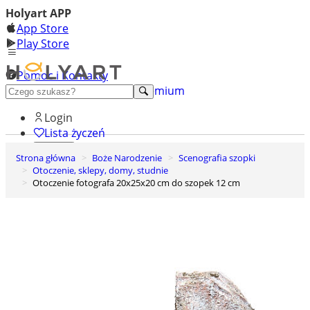
Holyart APP
App Store
Play Store
Pomoc i Kontakty
+48 222 922 860
Odkryj premium
Login
Lista życzeń
Strona główna
Boże Narodzenie
Scenografia szopki
0
Otoczenie, sklepy, domy, studnie
Koszyk
Otoczenie fotografa 20x25x20 cm do szopek 12 cm