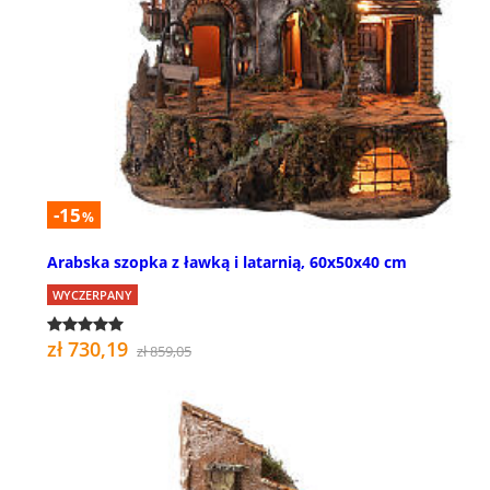
-15
%
Arabska szopka z ławką i latarnią, 60x50x40 cm
WYCZERPANY
zł 730,19
zł 859,05