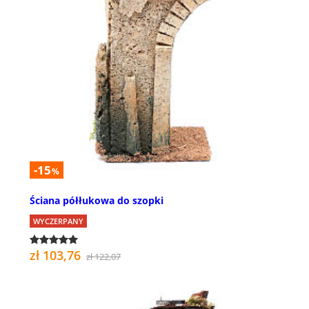
-15
%
Ściana półłukowa do szopki
WYCZERPANY
zł 103,76
zł 122,07