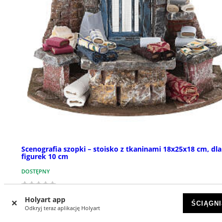
Scenografia szopki – stoisko z tkaninami 18x25x18 cm, dla
figurek 10 cm
DOSTĘPNY
zł 383,86
Holyart app
ŚCIĄGNI
Odkryj teraz aplikację Holyart