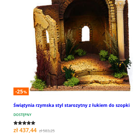
-25
%
Świątynia rzymska styl starozytny z łukiem do szopki
DOSTĘPNY
zł 437,44
zł 583,25