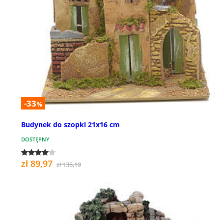
-33
%
Budynek do szopki 21x16 cm
DOSTĘPNY
zł 89,97
zł 135,19