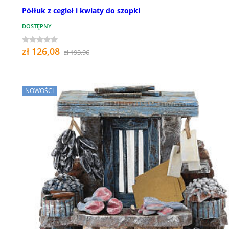
Półłuk z cegieł i kwiaty do szopki
DOSTĘPNY
zł 126,08
zł 193,96
NOWOŚCI