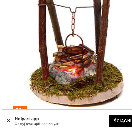
-35
%
Holyart app
ŚCIĄGNI
Ogień na biwak 4,5 V h. 9x7 cm
Odkryj teraz aplikację Holyart
DOSTĘPNY