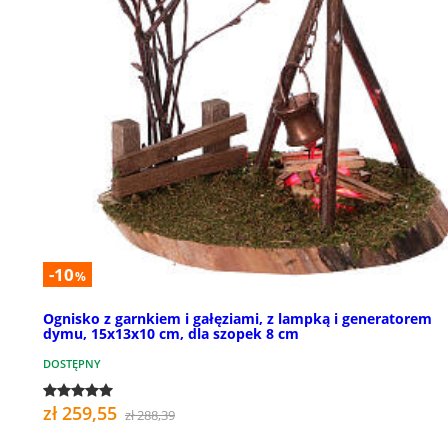
-10
%
Ognisko z garnkiem i gałęziami, z lampką i generatorem
dymu, 15x13x10 cm, dla szopek 8 cm
DOSTĘPNY
zł 259,55
zł 288,39