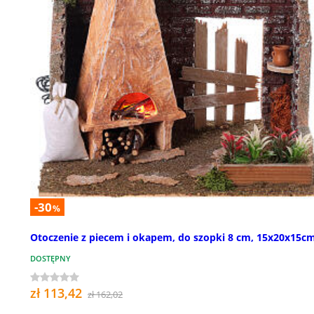
-30
%
Otoczenie z piecem i okapem, do szopki 8 cm, 15x20x15c
DOSTĘPNY
zł 113,42
zł 162,02