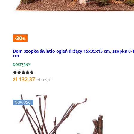
-30
%
Dom szopka światło ogień drżący 15x35x15 cm, szopka 8-
cm
DOSTĘPNY
zł 132,37
zł 189,10
NOWOŚCI