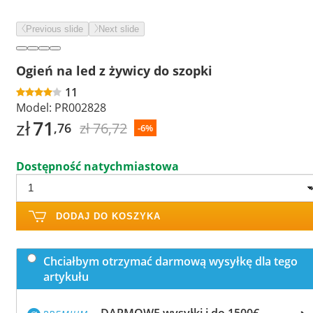
Previous slide
Next slide
Ogień na led z żywicy do szopki
11
Model:
PR002828
zł
71
zł 76,72
,76
-6%
Dostępność natychmiastowa
DODAJ DO KOSZYKA
Chciałbym otrzymać darmową wysyłkę dla tego
artykułu
DARMOWE wysyłki i do 1500€