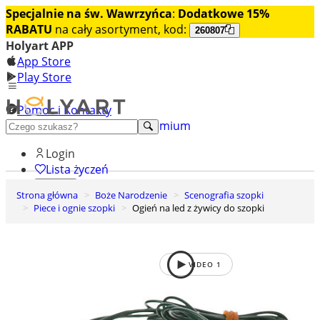
Specjalnie na św. Wawrzyńca
:
Dodatkowe 15%
RABATU
na cały asortyment, kod:
260807
Holyart APP
App Store
Play Store
Pomoc i Kontakty
+48 222 922 860
Odkryj premium
Login
Lista życzeń
Strona główna
Boże Narodzenie
Scenografia szopki
0
Piece i ognie szopki
Ogień na led z żywicy do szopki
Koszyk
VIDEO
1