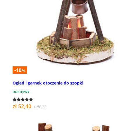
-10
%
Ogień i garnek otoczenie do szopki
DOSTĘPNY
zł 52,40
zł 58,22