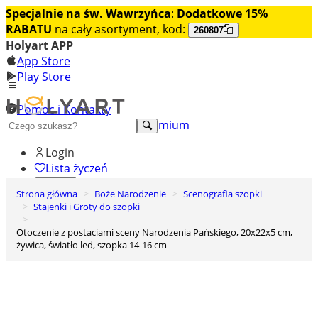
Specjalnie na św. Wawrzyńca
:
Dodatkowe 15%
RABATU
na cały asortyment, kod:
260807
Holyart APP
App Store
Play Store
Pomoc i Kontakty
+48 222 922 860
Odkryj premium
Login
Lista życzeń
Strona główna
Boże Narodzenie
Scenografia szopki
0
Stajenki i Groty do szopki
Koszyk
Otoczenie z postaciami sceny Narodzenia Pańskiego, 20x22x5 cm,
żywica, światło led, szopka 14-16 cm