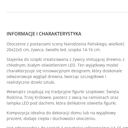
INFORMACJE I CHARAKTERYSTYKA
Otoczenie z postaciami sceny Narodzenia Pańskiego, wielkość
20x22x5 cm, żywica, światło led, szopka 14-16 cm.
Stajenka do szopki zrealizowana z żywicy imitującej drewno, z
chłodnym, białym oświetleniem LED. Ten wyjątkowy model
charakteryzuje się innowacyjnym designem, który doskonale
odwzorowuje wygląd drewna, tworząc szczegółowe i
realistyczne dzieło sztuki.
Wewnątrz znajdują się tradycyjne figurki szopkowe: Święta
Rodzina, Trzej Królowie, pasterz z owcą na ramionach oraz
lampka LED pod dachem, która delikatnie oświetla figurki.
Kompozycja idealna do dekoracji domu lub na wyjątkowy
prezent, dodaje ciepła i duchowości otoczeniu.
Jest odpowiednia do szopek o wysokości referencyjnej 14-16 cm