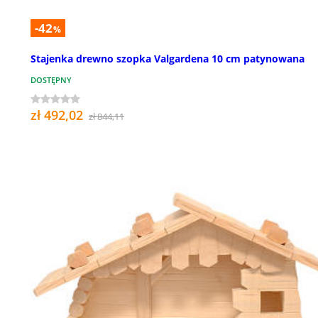
-42
%
Stajenka drewno szopka Valgardena 10 cm patynowana
DOSTĘPNY
zł 492,02
zł 844,11