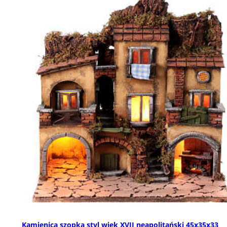
Kamienica szopka styl wiek XVII neapolitański 45x35x33