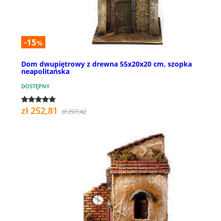
-15
%
Dom dwupiętrowy z drewna 55x20x20 cm, szopka
neapolitańska
DOSTĘPNY
zł 252,81
zł 297,42