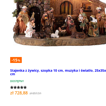
-15
%
Stajenka z żywicy, szopka 10 cm, muzyka i światło, 25x35
cm
DOSTĘPNY
zł 728,88
zł 857,51