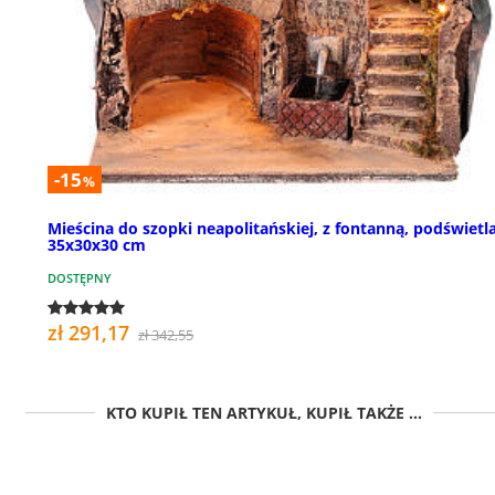
-15
%
Mieścina do szopki neapolitańskiej, z fontanną, podświetl
35x30x30 cm
DOSTĘPNY
zł 291,17
zł 342,55
KTO KUPIŁ TEN ARTYKUŁ, KUPIŁ TAKŻE ...