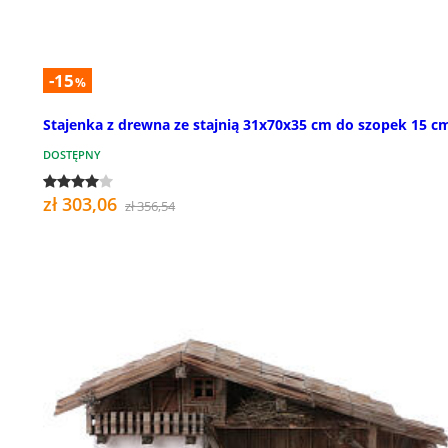
-15
%
Stajenka z drewna ze stajnią 31x70x35 cm do szopek 15 c
DOSTĘPNY
zł 303,06
zł 356,54