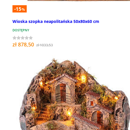
-15
%
Wioska szopka neapolitańska 50x80x60 cm
DOSTĘPNY
zł 878,50
zł 1033,53