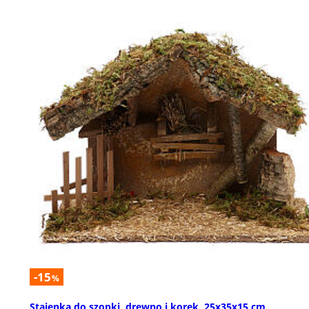
-15
%
Stajenka do szopki, drewno i korek, 25x35x15 cm