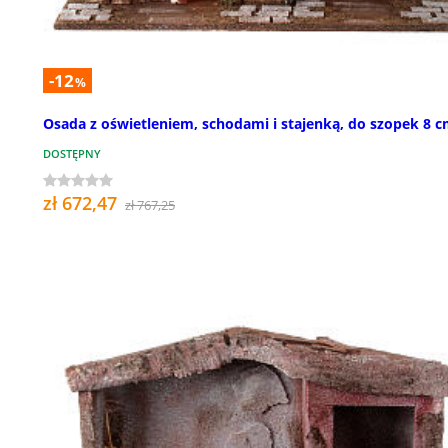
-12
%
Osada z oświetleniem, schodami i stajenką, do szopek 8 
DOSTĘPNY
zł 672,47
zł 767,25