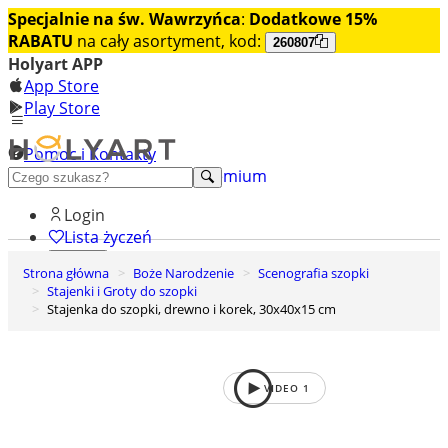
Specjalnie na św. Wawrzyńca
:
Dodatkowe 15%
RABATU
na cały asortyment, kod:
260807
Holyart APP
App Store
Play Store
Pomoc i Kontakty
+48 222 922 860
Odkryj premium
Login
Lista życzeń
Strona główna
Boże Narodzenie
Scenografia szopki
0
Stajenki i Groty do szopki
Koszyk
Stajenka do szopki, drewno i korek, 30x40x15 cm
VIDEO
1