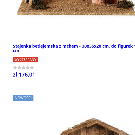
Stajenka betlejemska z mchem - 30x35x20 cm, do figurek 
cm
WYCZERPANY
zł 176,01
NOWOŚCI