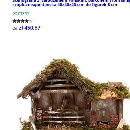
Scenografia z Narodzeniem Pańskim, balkonem i fontanną
szopka neapolitańska 40×40×40 cm, do figurek 8 cm
DOSTĘPNY
zł 450,87
Od