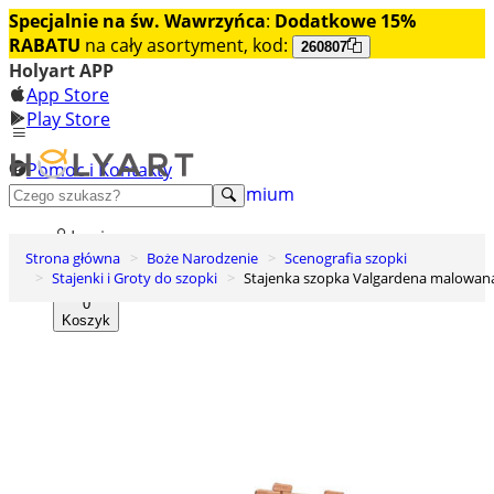
Specjalnie na św. Wawrzyńca
:
Dodatkowe 15%
RABATU
na cały asortyment, kod:
260807
Holyart APP
App Store
Play Store
Pomoc i Kontakty
+48 222 922 860
Odkryj premium
Login
Strona główna
Boże Narodzenie
Scenografia szopki
Lista życzeń
Stajenki i Groty do szopki
Stajenka szopka Valgardena malowan
0
Koszyk