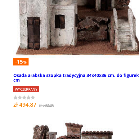
-15
%
Osada arabska szopka tradycyjna 34x40x36 cm, do figurek
cm
WYCZERPANY
zł 494,87
zł 582,20