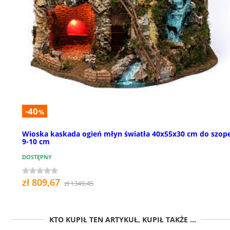
-40
%
Wioska kaskada ogień młyn światła 40x55x30 cm do szop
9-10 cm
DOSTĘPNY
zł 809,67
zł 1349,45
KTO KUPIŁ TEN ARTYKUŁ, KUPIŁ TAKŻE ...