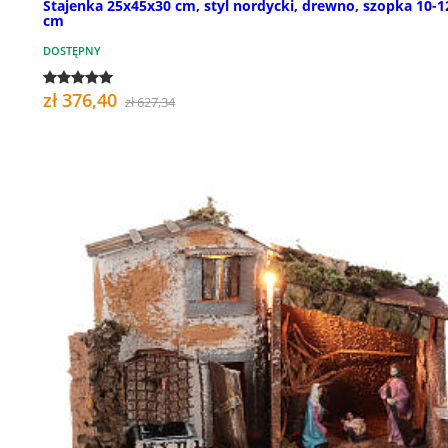
Stajenka 25x45x30 cm, styl nordycki, drewno, szopka 10-1
cm
DOSTĘPNY
zł 376,40
zł 627,34