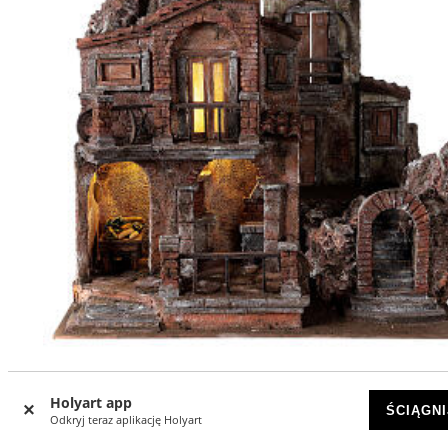
Osada szopka tradycyjna 45x50x35, do figurek 10 cm
Holyart app
ŚCIĄGNI
Odkryj teraz aplikację Holyart
WYCZERPANY