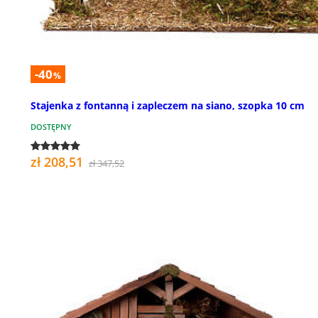
-40
%
Stajenka z fontanną i zapleczem na siano, szopka 10 cm
DOSTĘPNY
zł 208,51
zł 347,52