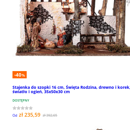
-40
%
Stajenka do szopki 16 cm, Święta Rodzina, drewno i korek
światło i ogień, 35x50x30 cm
DOSTĘPNY
zł 235,59
zł 392,65
Od