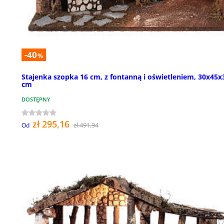
-40
%
Stajenka szopka 16 cm, z fontanną i oświetleniem, 30x45x
cm
DOSTĘPNY
zł 295,16
zł 491,94
Od