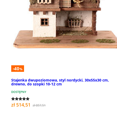
-40
%
Stajenka dwupoziomowa, styl nordycki, 30x55x30 cm,
drewno, do szopki 10-12 cm
DOSTĘPNY
zł 514,51
zł 857,51