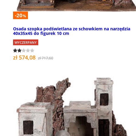
-20
%
Osada szopka podświetlana ze schowkiem na narzędzia
40x35x45 do figurek 10 cm
WYCZERPANY
zł 574,08
zł 717,60