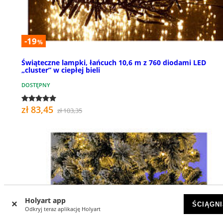
-19
%
Świąteczne lampki, łańcuch 10,6 m z 760 diodami LED
„cluster” w ciepłej bieli
DOSTĘPNY
zł 83,45
zł 103,35
Holyart app
ŚCIĄGNI
Odkryj teraz aplikację Holyart