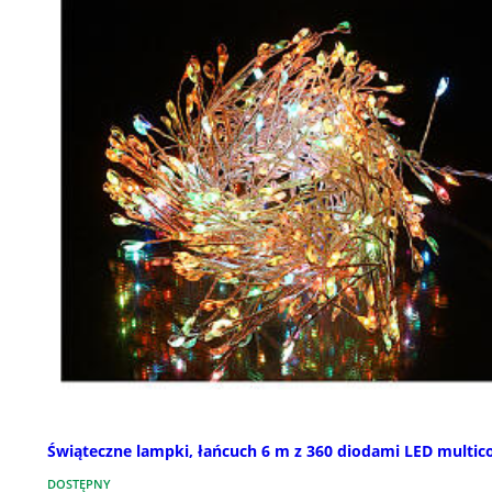
Świąteczne lampki, łańcuch 6 m z 360 diodami LED multic
DOSTĘPNY