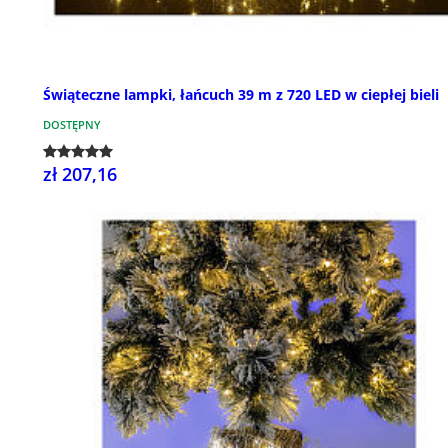
Świąteczne lampki, łańcuch 39 m z 720 LED w ciepłej bieli
DOSTĘPNY
zł 207,16