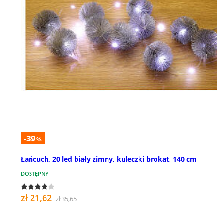
-39
%
Łańcuch, 20 led biały zimny, kuleczki brokat, 140 cm
DOSTĘPNY
zł 21,62
zł 35,65