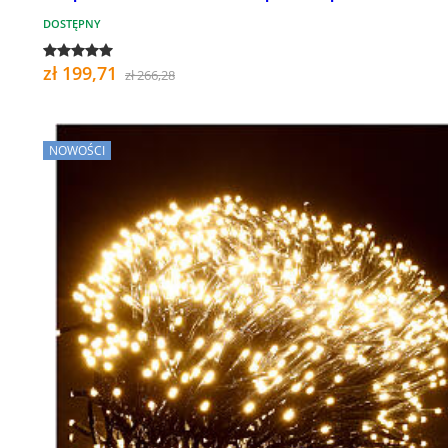
DOSTĘPNY
zł 199,71
zł 266,28
NOWOŚCI