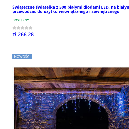
Świąteczne światełka z 500 białymi diodami LED, na biały
przewodzie, do użytku wewnętrznego i zewnętrznego
DOSTĘPNY
zł 266,28
NOWOŚCI