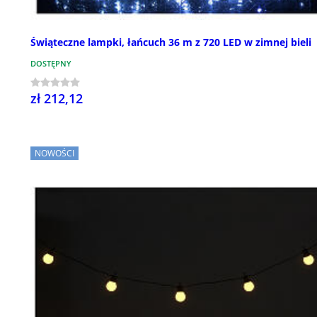
Świąteczne lampki, łańcuch 36 m z 720 LED w zimnej bieli
DOSTĘPNY
zł 212,12
NOWOŚCI