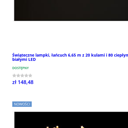
Świąteczne lampki, łańcuch 6,65 m z 20 kulami i 80 ciepły
białymi LED
DOSTĘPNY
zł 148,48
NOWOŚCI