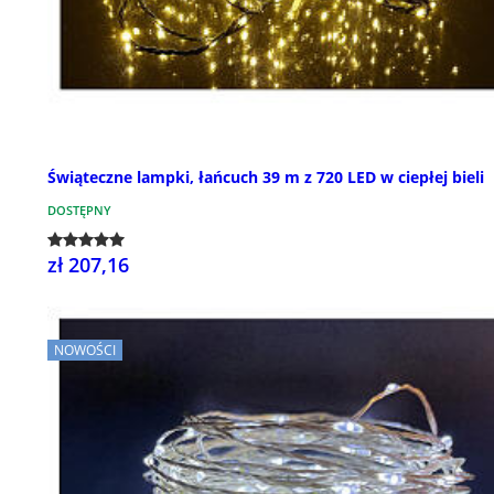
Świąteczne lampki, łańcuch 39 m z 720 LED w ciepłej bieli
DOSTĘPNY
zł 207,16
NOWOŚCI