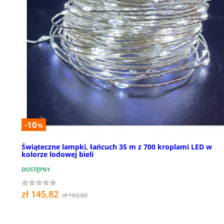
-10
%
Świąteczne lampki, łańcuch 35 m z 700 kroplami LED w
kolorze lodowej bieli
DOSTĘPNY
zł 145,82
zł 162,02