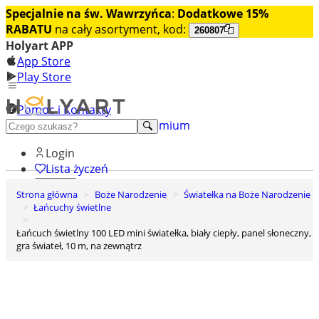
Specjalnie na św. Wawrzyńca
:
Dodatkowe 15%
RABATU
na cały asortyment, kod:
260807
Holyart APP
App Store
Play Store
Pomoc i Kontakty
+48 222 922 860
Odkryj premium
Login
Lista życzeń
Strona główna
Boże Narodzenie
Światełka na Boże Narodzenie
0
Łańcuchy świetlne
Koszyk
Łańcuch świetlny 100 LED mini światełka, biały ciepły, panel słoneczny,
gra świateł, 10 m, na zewnątrz