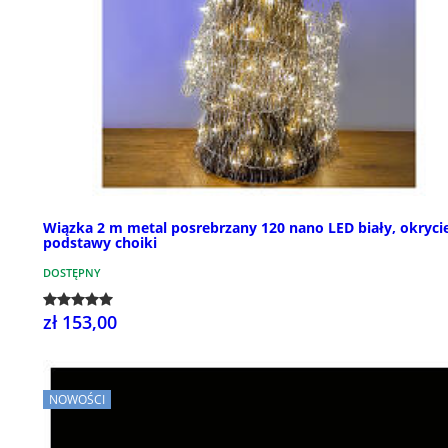
Wiązka 2 m metal posrebrzany 120 nano LED biały, okryci
podstawy choiki
DOSTĘPNY
zł 153,00
NOWOŚCI