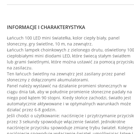
INFORMACJE I CHARAKTERYSTYKA
Łańcuch 100 LED mini światełka, kolor ciepły biały, panel
słoneczny, gry świetlne, 10 m, na zewnątrz.
Łańcuch lampek choinkowych z zielonego drutu, oświetlony 10
ciepłobiałymi mini diodami LED, które świecą stałym światłem
lub grami świetlnymi, które można ustawić za pomocą przycisk
na zasilaczu.
Ten łańcuch świetlny na zewnątrz jest zasilany przez panel
słoneczny z dołączonymi akumulatorami.
Panel należy wystawić na działanie promieni słonecznych w
ciągu dnia tak, aby w południe promienie słoneczne padały na
niego pod kątem 90 stopni. Kiedy słońce zachodzi, światło jest
automatycznie aktywowane i w optymalnych warunkach może
działać przez 6-8 godzin.
Jeśli chodzi o użytkowanie: naciśnięcie i przytrzymanie przycis
przez 3 sekundy spowoduje włączenie świateł. Jednokrotne
naciśnięcie przycisku spowoduje zmianę trybu świateł. Kolejne
naciśnięcie spowoduje wyłączenie świateł, umożliwiając łatwe i