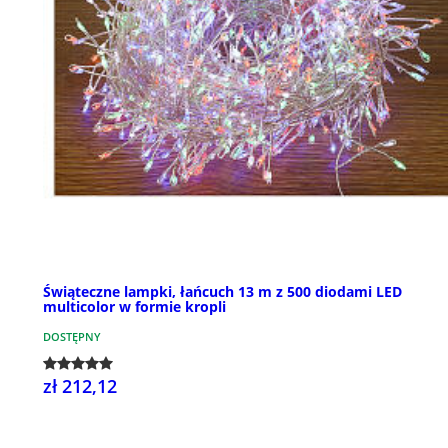
Świąteczne lampki, łańcuch 13 m z 500 diodami LED
multicolor w formie kropli
DOSTĘPNY
zł 212,12