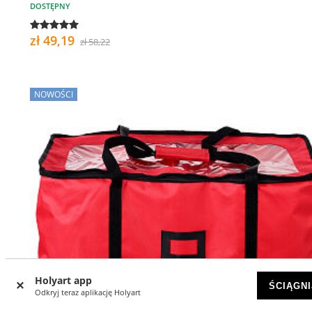
DOSTĘPNY
zł 49,19
zł 58,22
NOWOŚCI
Holyart app
ŚCIĄGNI
Odkryj teraz aplikację Holyart