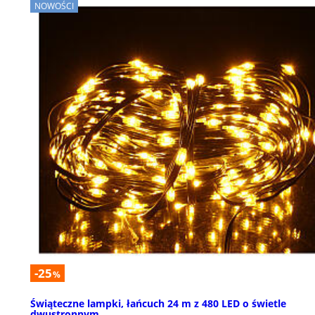
NOWOŚCI
-25
%
Świąteczne lampki, łańcuch 24 m z 480 LED o świetle
dwustronnym