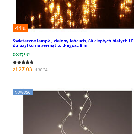
-11
%
Świąteczne lampki, zielony łańcuch, 60 ciepłych białych LE
do użytku na zewnątrz, długość 6 m
DOSTĘPNY
zł 27,03
zł 30,24
NOWOŚCI