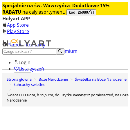
Specjalnie na św. Wawrzyńca
:
Dodatkowe 15%
RABATU
na cały asortyment,
kod: 260807
Holyart APP
App Store
Play Store
Pomoc i Kontakty
+48 222 922 860
Odkryj premium
Login
Lista życzeń
Strona główna
Boże Narodzenie
Światełka na Boże Narodzenie
0
Łańcuchy świetlne
Koszyk
Świeca LED złota, h 15,5 cm, do użytku wewnątrz pomieszczeń, na Boże
Narodzenie