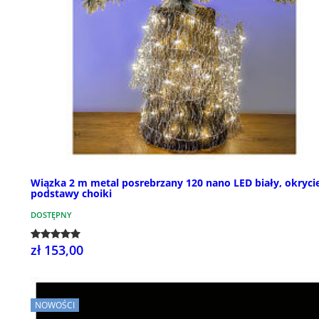
Wiązka 2 m metal posrebrzany 120 nano LED biały, okryci
podstawy choiki
DOSTĘPNY
zł 153,00
NOWOŚCI