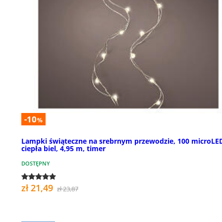
-10
%
Lampki świąteczne na srebrnym przewodzie, 100 microLE
ciepła biel, 4,95 m, timer
DOSTĘPNY
zł 21,49
zł 23,87