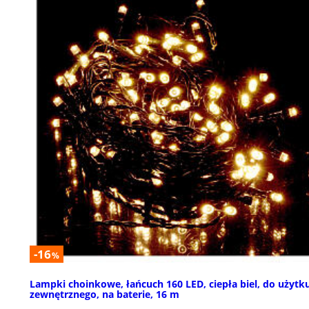
-16
%
Lampki choinkowe, łańcuch 160 LED, ciepła biel, do użytk
zewnętrznego, na baterie, 16 m