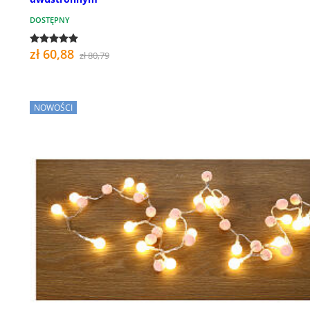
DOSTĘPNY
zł 60,88
zł 80,79
NOWOŚCI