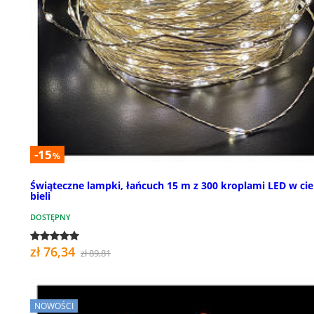
-15
%
Świąteczne lampki, łańcuch 15 m z 300 kroplami LED w cie
bieli
DOSTĘPNY
zł 76,34
zł 89,81
NOWOŚCI