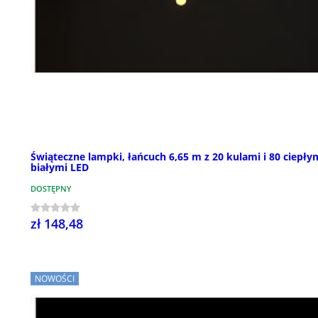
Świąteczne lampki, łańcuch 6,65 m z 20 kulami i 80 ciepły
białymi LED
DOSTĘPNY
zł 148,48
NOWOŚCI