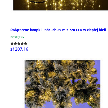
Świąteczne lampki, łańcuch 39 m z 720 LED w ciepłej bieli
DOSTĘPNY
zł 207,16