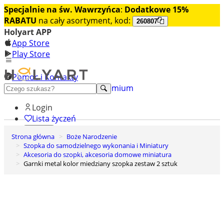
Specjalnie na św. Wawrzyńca
:
Dodatkowe 15%
RABATU
na cały asortyment, kod:
260807
Holyart APP
App Store
Play Store
Pomoc i Kontakty
+48 222 922 860
Odkryj premium
Login
Lista życzeń
Strona główna
Boże Narodzenie
0
Szopka do samodzielnego wykonania i Miniatury
Koszyk
Akcesoria do szopki, akcesoria domowe miniatura
Garnki metal kolor miedziany szopka zestaw 2 sztuk