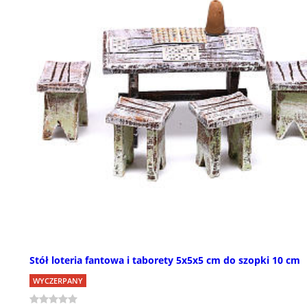
Stół loteria fantowa i taborety 5x5x5 cm do szopki 10 cm
WYCZERPANY