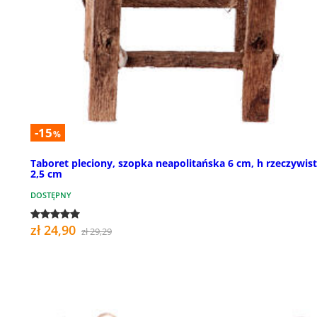
-15
%
Taboret pleciony, szopka neapolitańska 6 cm, h rzeczywis
2,5 cm
DOSTĘPNY
zł 24,90
zł 29,29