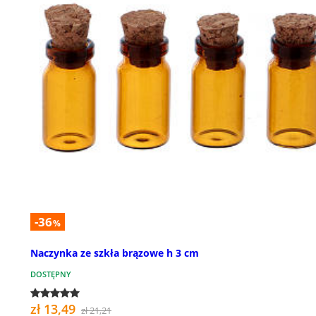
-36
%
Naczynka ze szkła brązowe h 3 cm
DOSTĘPNY
zł 13,49
zł 21,21