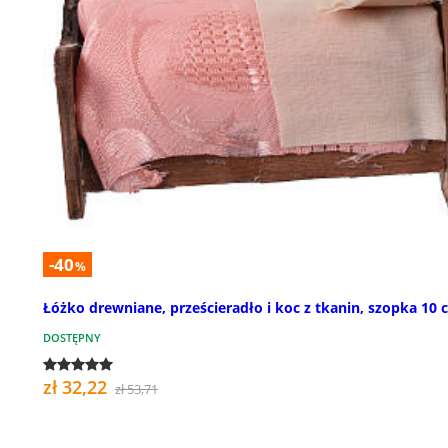
-40
%
Łóżko drewniane, prześcieradło i koc z tkanin, szopka 10 
DOSTĘPNY
zł 32,22
zł 53,71