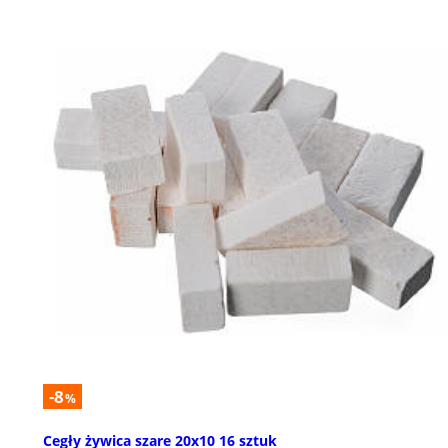
-8
%
Cegły żywica szare 20x10 16 sztuk