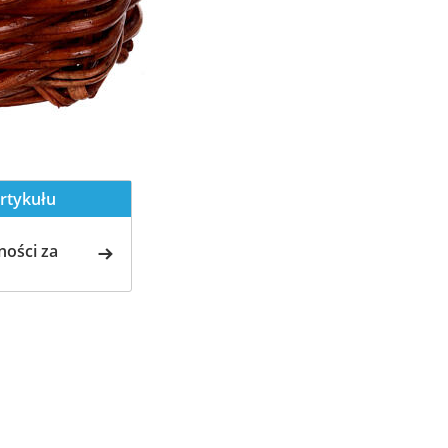
rtykułu
ości za