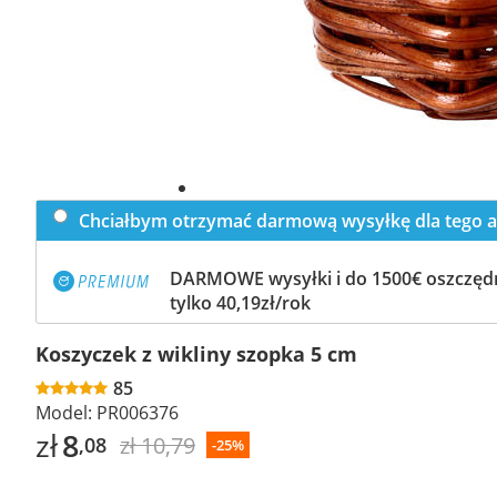
Chciałbym otrzymać darmową wysyłkę dla tego a
DARMOWE wysyłki i do 1500€ oszczędn
tylko 40,19zł/rok
Koszyczek z wikliny szopka 5 cm
85
Model:
PR006376
zł
8
zł 10,79
,08
-25%