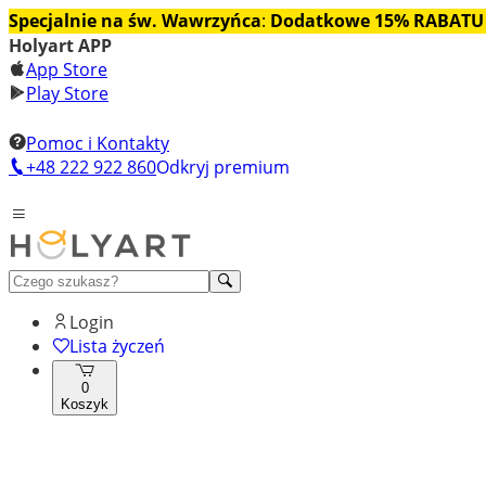
Specjalnie na św. Wawrzyńca
:
Dodatkowe 15% RABATU
Holyart APP
App Store
Play Store
Pomoc i Kontakty
+48 222 922 860
Odkryj premium
Login
Lista życzeń
0
Koszyk