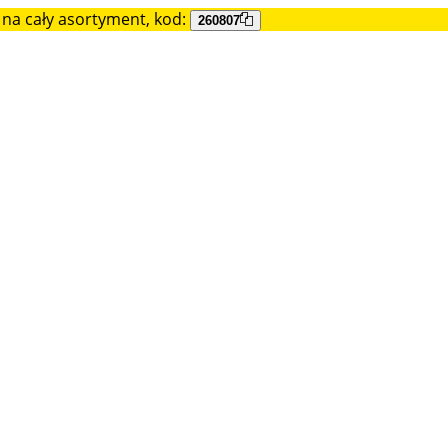
na cały asortyment, kod:
260807