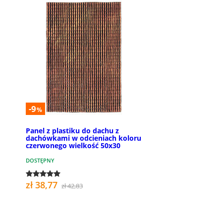
-9
%
Panel z plastiku do dachu z
dachówkami w odcieniach koloru
czerwonego wielkość 50x30
DOSTĘPNY
zł 38,77
zł 42,83