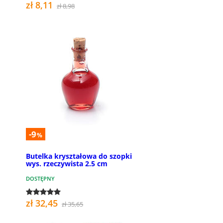
zł 8,11
zł 8,98
-9
%
Butelka kryształowa do szopki
wys. rzeczywista 2.5 cm
DOSTĘPNY
zł 32,45
zł 35,65